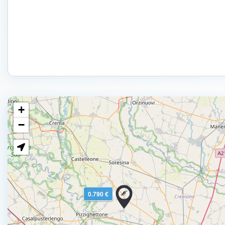
+
−
0.790 €