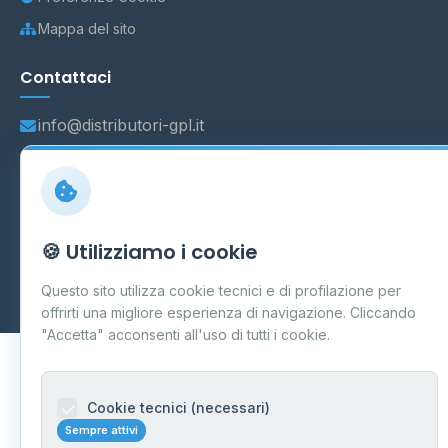
Mappa del sito
Contattaci
info@distributori-gpl.it
© 2026 - Distributori di GPL -
AF Project Software Agency
🍪 Utilizziamo i cookie
Carpi
P.IVA 03859300364
Dati forniti da
Ministero delle Imprese e del Made in Italy
-
Questo sito utilizza cookie tecnici e di profilazione per
Aggiornamento quotidiano
offrirti una migliore esperienza di navigazione. Cliccando
"Accetta" acconsenti all'uso di tutti i cookie.
Cookie tecnici (necessari)
Sempre attivi