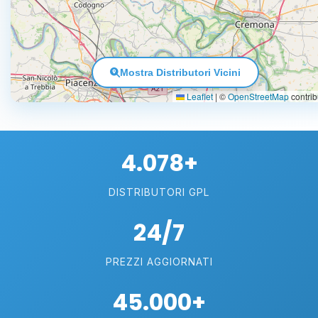
Mostra Distributori Vicini
Leaflet
|
©
OpenStreetMap
contrib
4.078+
DISTRIBUTORI GPL
24/7
PREZZI AGGIORNATI
45.000+