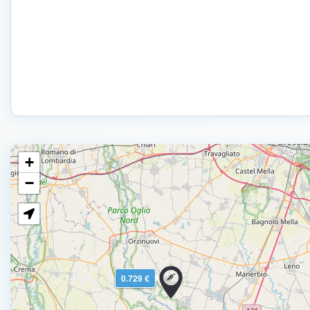
+
−
0.729 €