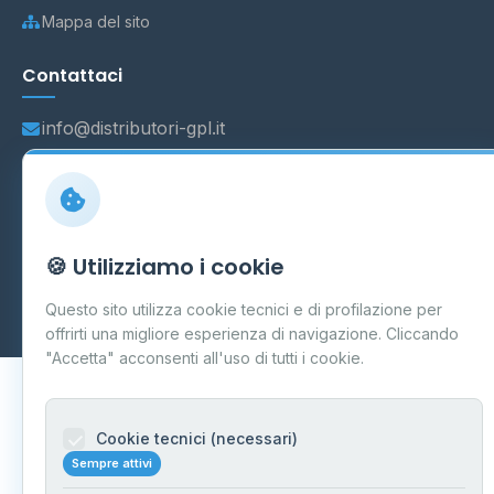
Mappa del sito
Contattaci
info@distributori-gpl.it
© 2026 - Distributori di GPL -
AF Project Software Agency
🍪 Utilizziamo i cookie
Carpi
P.IVA 03859300364
Dati forniti da
Ministero delle Imprese e del Made in Italy
-
Questo sito utilizza cookie tecnici e di profilazione per
Aggiornamento quotidiano
offrirti una migliore esperienza di navigazione. Cliccando
"Accetta" acconsenti all'uso di tutti i cookie.
Cookie tecnici (necessari)
Sempre attivi