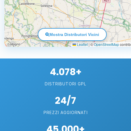
Mostra Distributori Vicini
Leaflet
|
©
OpenStreetMap
contrib
4.078+
DISTRIBUTORI GPL
24/7
PREZZI AGGIORNATI
45.000+