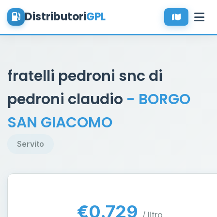
Distributori
GPL
fratelli pedroni snc di
pedroni claudio
- BORGO
SAN GIACOMO
Servito
€0.729
/ litro