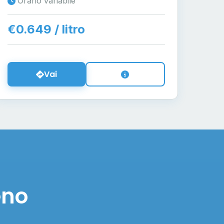
Orario variabile
€0.649 / litro
Vai
eno