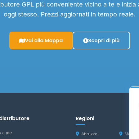
ributore GPL più conveniente vicino a te e inizia
oggi stesso. Prezzi aggiornati in tempo reale.
Vai alla Mappa
Scopri di più
distributore
Regioni
o a me
Abruzzo
Molise