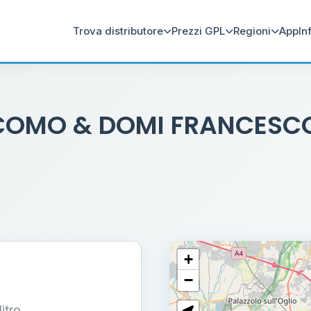
Trova distributore
Prezzi GPL
Regioni
App
In
IACOMO & DOMI FRANCES
+
−
litro