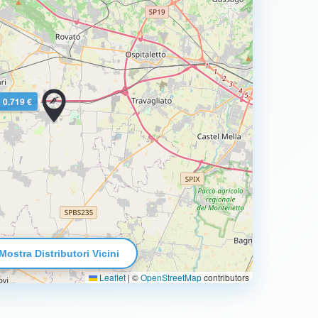
0.719 €
Mostra Distributori Vicini
Leaflet
|
©
OpenStreetMap
contributors