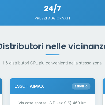
24/7
PREZZI AGGIORNATI
Distributori nelle vicinanz
I 6 distributori GPL più convenienti nella stessa zona
ESSO - AIMAX
SERVIZIO
Via case sparse -S.P. (ex S.S) 469 km.