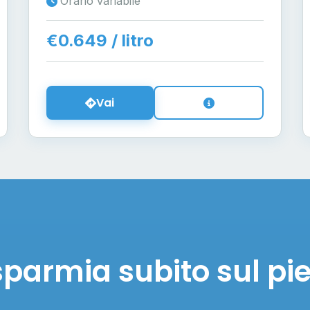
Orario variabile
€0.649 / litro
Vai
sparmia subito sul pi