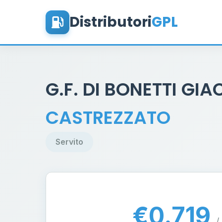
Distributori
GPL
G.F. DI BONETTI G
CASTREZZATO
Servito
€0.719
/ 