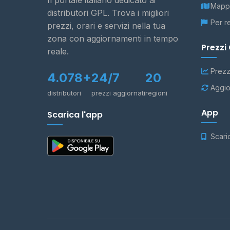
Il portale italiano dedicato ai
Mappa
distributori GPL. Trova i migliori
Per r
prezzi, orari e servizi nella tua
zona con aggiornamenti in tempo
Prezzi
reale.
Prezz
4.078+
24/7
20
Aggio
distributori
prezzi aggiornati
regioni
App
Scarica l'app
Scari