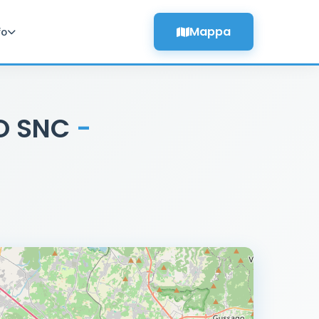
Mappa
fo
CO SNC
-