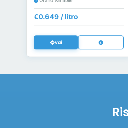
Orario variabile
€0.649 / litro
Vai
Ri