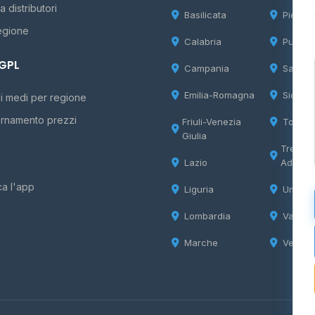
 distributori
Basilicata
Piemon
egione
Calabria
Puglia
 GPL
Campania
Sardeg
Emilia-Romagna
Sicilia
i medi per regione
rnamento prezzi
Friuli-Venezia
Tosca
Giulia
Trentin
Lazio
Adige
ca l'app
Liguria
Umbria
Lombardia
Valle d
Marche
Veneto