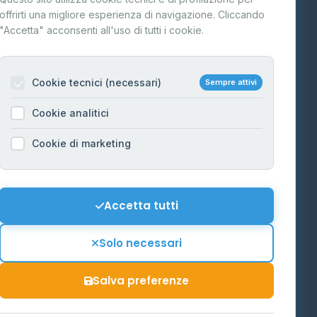
FAQ
offrirti una migliore esperienza di navigazione. Cliccando
te
"Accetta" acconsenti all'uso di tutti i cookie.
Contatti
Per gestori
na
Cookie tecnici (necessari)
Sempre attivi
Informazioni legali
Cookie analitici
Privacy Policy
na
Cookie di marketing
Cookie Policy
o-Alto
Preferenze Cookie
Mappa del sito
Accetta tutti
'Aosta
Contattaci
Solo necessari
info@distributori-gpl.it
Salva preferenze