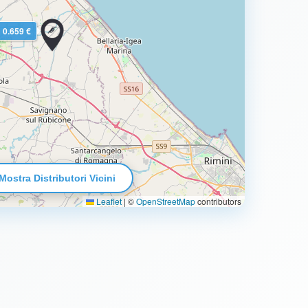
0.659 €
Mostra Distributori Vicini
Leaflet
|
©
OpenStreetMap
contributors