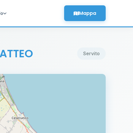
Mappa
fo
GATTEO
Servito