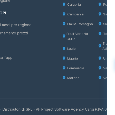
egione
Calabria
Puglia
 GPL
Campania
Sardeg
Emilia-Romagna
Sicilia
i medi per regione
rnamento prezzi
Friuli-Venezia
Tosca
Giulia
Trentin
Lazio
Adige
ca l'app
Liguria
Umbria
Lombardia
Valle d
Marche
Veneto
 Distributori di GPL -
AF Project Software Agency Carpi
P.IVA 0385