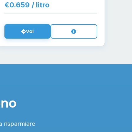
€0.659 / litro
Vai
eno
 a risparmiare