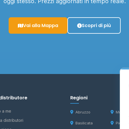
oggi stesso. Prezzi aggiornati in tempo reale.
Vai alla Mappa
Scopri di più
distributore
Regioni
o a me
Abruzzo
Molise
 distributori
Basilicata
Piemon