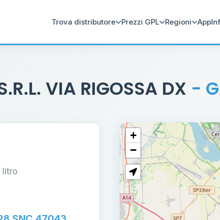
Trova distributore
Prezzi GPL
Regioni
App
In
S.R.L. VIA RIGOSSA DX
- 
+
−
 litro
28 SNC 47043