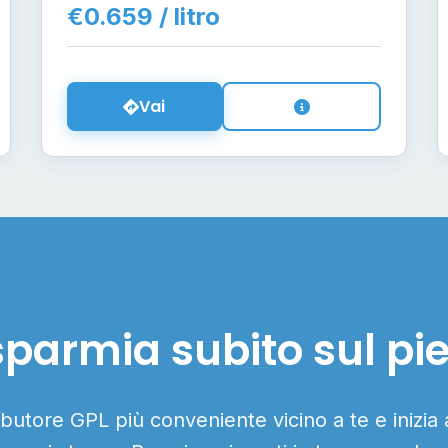
€0.659 / litro
Vai
sparmia subito sul pi
ributore GPL più conveniente vicino a te e inizia