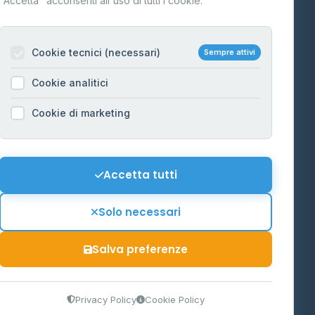
"Accetta" acconsenti all'uso di tutti i cookie.
Contatti
Per gestori
na
Cookie tecnici (necessari)
Sempre attivi
Informazioni legali
Cookie analitici
Privacy Policy
na
Cookie di marketing
Cookie Policy
o-Alto
Preferenze Cookie
Mappa del sito
Accetta tutti
'Aosta
Contattaci
Solo necessari
info@distributori-gpl.it
Salva preferenze
9300364
Privacy Policy
Cookie Policy