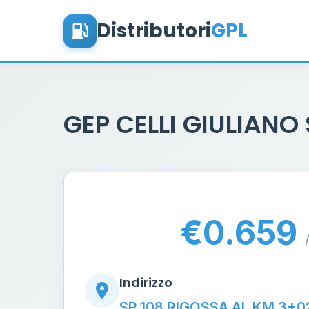
Distributori
GPL
GEP CELLI GIULIANO 
€0.659
/
Indirizzo
SP 108 RIGOSSA AL KM 3+0