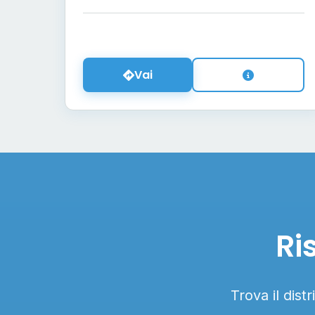
Vai
Ri
Trova il dist