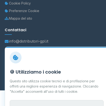
Cookie Policy
Preferenze Cookie
Mappa del sito
Contattaci
info@distributori-gpl.it
© 2026 - Distributori di GPL -
AF Project Software Agency
🍪 Utilizziamo i cookie
Carpi
P.IVA 03859300364
Dati forniti da
Ministero delle Imprese e del Made in Italy
-
Questo sito utilizza cookie tecnici e di profilazione per
Aggiornamento quotidiano
offrirti una migliore esperienza di navigazione. Cliccando
"Accetta" acconsenti all'uso di tutti i cookie.