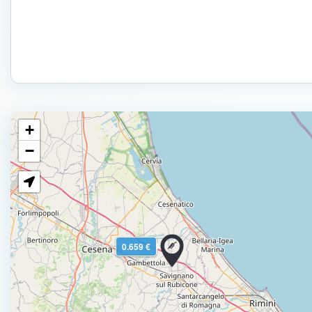
+
−
0.659 €