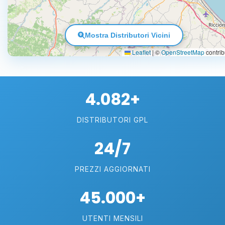
Mostra Distributori Vicini
Leaflet
|
©
OpenStreetMap
contrib
4.082+
DISTRIBUTORI GPL
24/7
PREZZI AGGIORNATI
45.000+
UTENTI MENSILI