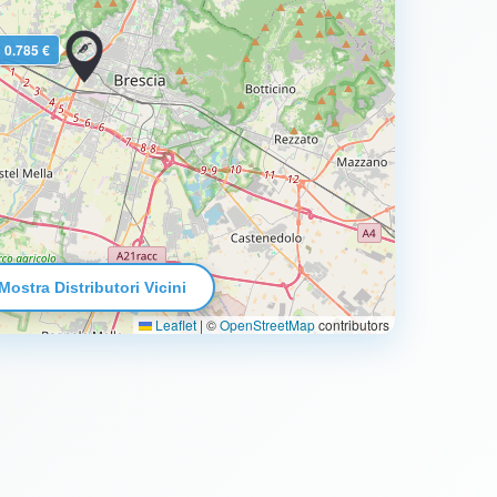
0.785 €
Mostra Distributori Vicini
Leaflet
|
©
OpenStreetMap
contributors