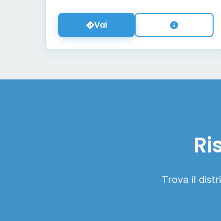
Vai
Ri
Trova il dist