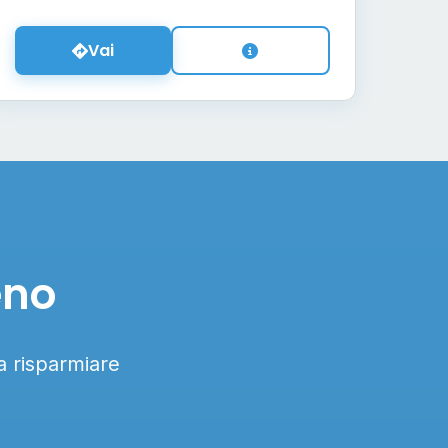
Vai
eno
 a risparmiare