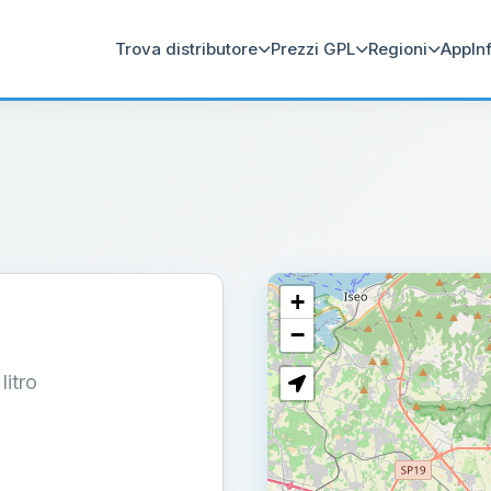
Trova distributore
Prezzi GPL
Regioni
App
In
+
−
 litro