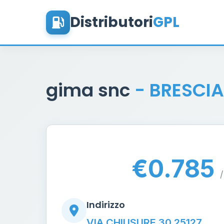
Distributori
GPL
gima snc
- BRESCIA
€0.785
/
Indirizzo
VIA CHIUSURE 30 25127