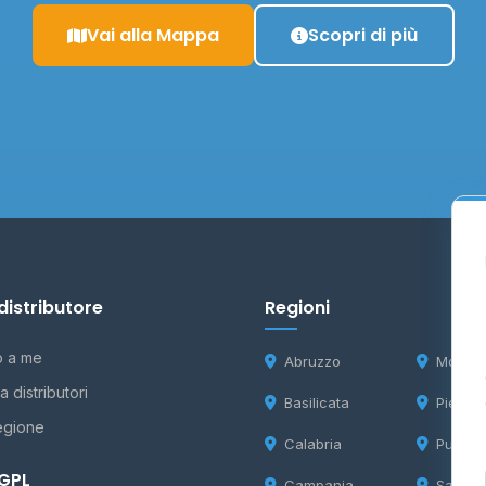
Vai alla Mappa
Scopri di più
distributore
Regioni
o a me
Abruzzo
Molise
 distributori
Basilicata
Piemon
egione
Calabria
Puglia
 GPL
Campania
Sardeg