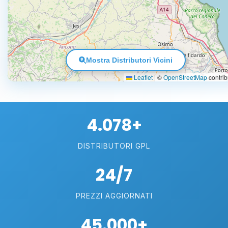
Mostra Distributori Vicini
Leaflet
|
©
OpenStreetMap
contrib
4.078+
DISTRIBUTORI GPL
24/7
PREZZI AGGIORNATI
45.000+