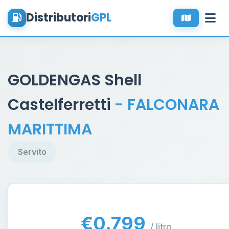
Distributori
GPL
GOLDENGAS Shell
Castelferretti
- FALCONARA
MARITTIMA
Servito
€0.799
/ litro