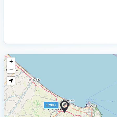
+
−
0.799 €