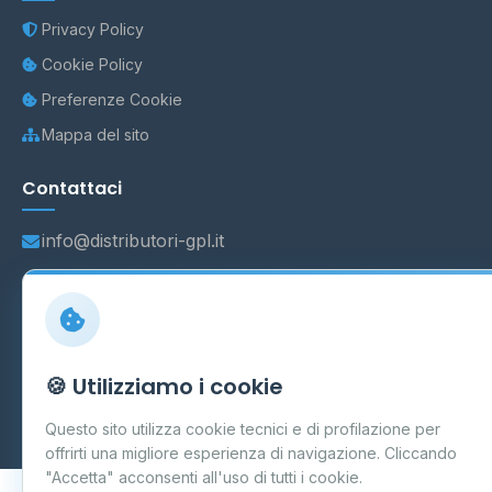
Privacy Policy
Cookie Policy
Preferenze Cookie
Mappa del sito
Contattaci
info@distributori-gpl.it
© 2026 - Distributori di GPL -
AF Project Software Agency
Carpi
P.IVA 03859300364
🍪 Utilizziamo i cookie
Dati forniti da
Ministero delle Imprese e del Made in Italy
-
Questo sito utilizza cookie tecnici e di profilazione per
Aggiornamento quotidiano
offrirti una migliore esperienza di navigazione. Cliccando
"Accetta" acconsenti all'uso di tutti i cookie.