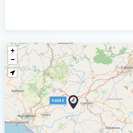
+
−
0.859 €