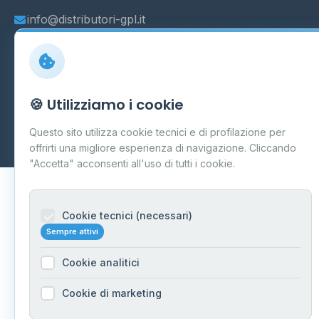
info@distributori-gpl.it
© 2026 - Distributori di GPL -
AF Project Software Agency
🍪 Utilizziamo i cookie
Carpi
P.IVA 03859300364
Questo sito utilizza cookie tecnici e di profilazione per
Dati forniti da
Ministero delle Imprese e del Made in Italy
-
Aggiornamento quotidiano
offrirti una migliore esperienza di navigazione. Cliccando
"Accetta" acconsenti all'uso di tutti i cookie.
Cookie tecnici (necessari)
Sempre attivi
Cookie analitici
Cookie di marketing