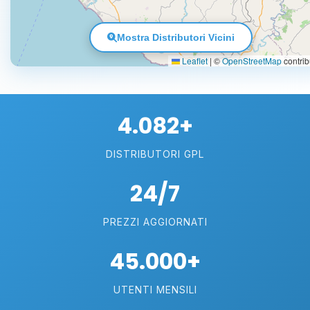
Mostra Distributori Vicini
Leaflet
|
©
OpenStreetMap
contrib
4.082+
DISTRIBUTORI GPL
24/7
PREZZI AGGIORNATI
45.000+
UTENTI MENSILI