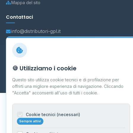
Mappa del sito
Contattaci
info@distributori-gpl.it
© 2026 - Distributori di GPL -
AF Project Software Agency
🍪 Utilizziamo i cookie
Carpi
P.IVA 03859300364
Dati forniti da
Ministero delle Imprese e del Made in Italy
-
Questo sito utilizza cookie tecnici e di profilazione per
Aggiornamento quotidiano
offrirti una migliore esperienza di navigazione. Cliccando
"Accetta" acconsenti all'uso di tutti i cookie.
Cookie tecnici (necessari)
Sempre attivi