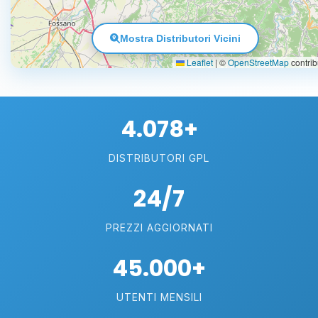
Mostra Distributori Vicini
Leaflet
|
©
OpenStreetMap
contrib
4.078+
DISTRIBUTORI GPL
24/7
PREZZI AGGIORNATI
45.000+
UTENTI MENSILI