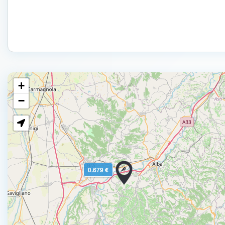
+
−
0.679 €