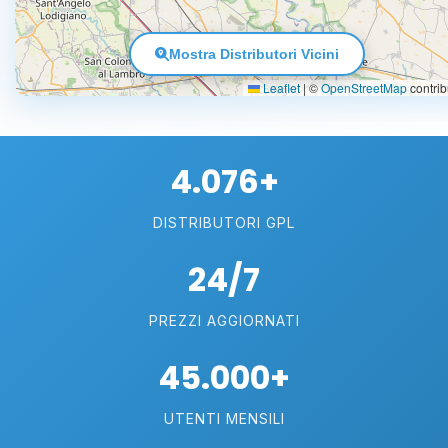
Mostra Distributori Vicini
Leaflet
|
©
OpenStreetMap
contrib
4.076+
DISTRIBUTORI GPL
24/7
PREZZI AGGIORNATI
45.000+
UTENTI MENSILI