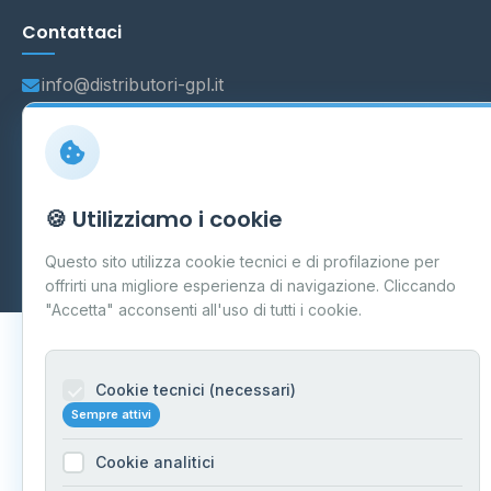
Contattaci
info@distributori-gpl.it
© 2026 - Distributori di GPL -
AF Project Software Agency
🍪 Utilizziamo i cookie
Carpi
P.IVA 03859300364
Dati forniti da
Ministero delle Imprese e del Made in Italy
-
Questo sito utilizza cookie tecnici e di profilazione per
Aggiornamento quotidiano
offrirti una migliore esperienza di navigazione. Cliccando
"Accetta" acconsenti all'uso di tutti i cookie.
Cookie tecnici (necessari)
Sempre attivi
Cookie analitici