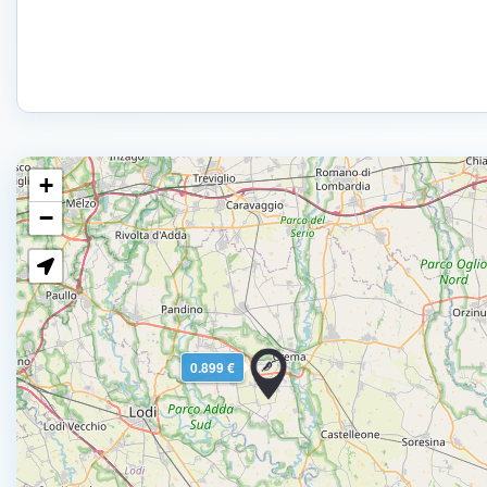
+
−
0.899 €