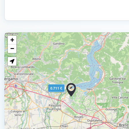
+
−
0.711 €