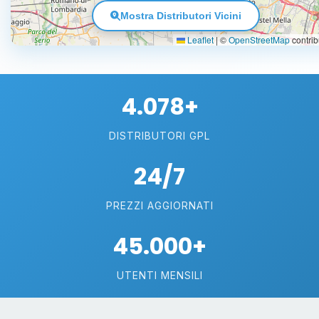
Mostra Distributori Vicini
Leaflet
|
©
OpenStreetMap
contrib
4.078+
DISTRIBUTORI GPL
24/7
PREZZI AGGIORNATI
45.000+
UTENTI MENSILI