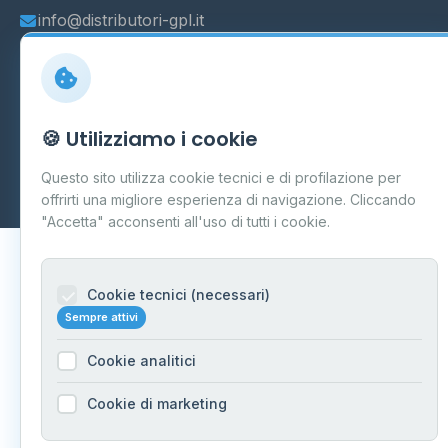
info@distributori-gpl.it
© 2026 - Distributori di GPL -
AF Project Software Agency
🍪 Utilizziamo i cookie
Carpi
P.IVA 03859300364
Questo sito utilizza cookie tecnici e di profilazione per
Dati forniti da
Ministero delle Imprese e del Made in Italy
-
Aggiornamento quotidiano
offrirti una migliore esperienza di navigazione. Cliccando
"Accetta" acconsenti all'uso di tutti i cookie.
Cookie tecnici (necessari)
Sempre attivi
Cookie analitici
Cookie di marketing