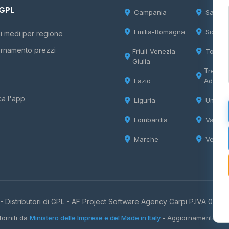
 GPL
Campania
Sardeg
Emilia-Romagna
Sicilia
i medi per regione
rnamento prezzi
Friuli-Venezia
Tosca
Giulia
Trentin
Lazio
Adige
ca l'app
Liguria
Umbria
Lombardia
Valle d
Marche
Veneto
 Distributori di GPL -
AF Project Software Agency Carpi
P.IVA 0385
forniti da
Ministero delle Imprese e del Made in Italy
- Aggiornamento quo