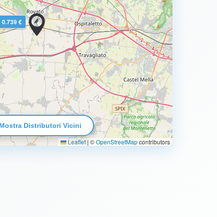
0.739 €
Mostra Distributori Vicini
Leaflet
|
©
OpenStreetMap
contributors