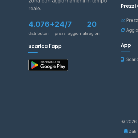
zona con aggiornamenti in tempo
Prezzi
reale.
Prezz
4.076+
24/7
20
Aggio
distributori
prezzi aggiornati
regioni
App
Scarica l'app
Scari
© 2026 -
Dati 