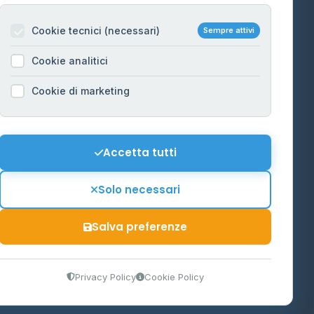
Per gestori
na
Cookie tecnici (necessari)
Sempre attivi
Informazioni legali
Cookie analitici
Privacy Policy
na
Cookie di marketing
Cookie Policy
o-Alto
Preferenze Cookie
Mappa del sito
Accetta tutti
'Aosta
Contattaci
Solo necessari
info@distributori-gpl.it
Salva preferenze
9300364
Privacy Policy
Cookie Policy
tidiano