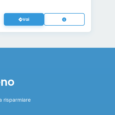
Vai
eno
 a risparmiare