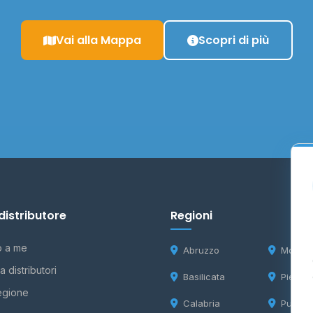
Vai alla Mappa
Scopri di più
distributore
Regioni
o a me
Abruzzo
Molise
 distributori
Basilicata
Piemon
egione
Calabria
Puglia