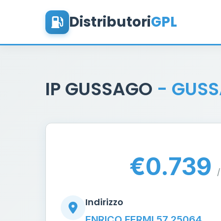
Distributori
GPL
IP GUSSAGO
- GUS
€0.739
/
Indirizzo
ENRICO FERMI 57 25064