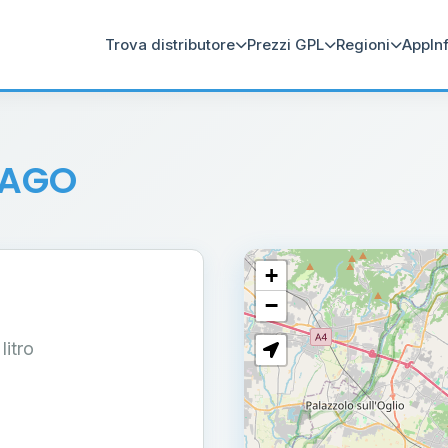
Trova distributore
Prezzi GPL
Regioni
App
In
SAGO
+
−
 litro