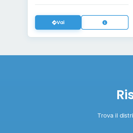
Vai
Ri
Trova il dist