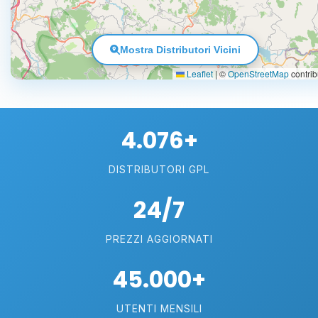
Mostra Distributori Vicini
Leaflet
|
©
OpenStreetMap
contrib
4.076+
DISTRIBUTORI GPL
24/7
PREZZI AGGIORNATI
45.000+
UTENTI MENSILI