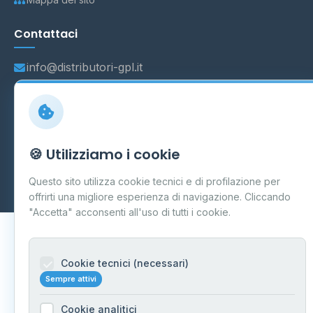
Contattaci
info@distributori-gpl.it
© 2026 - Distributori di GPL -
AF Project Software Agency
🍪 Utilizziamo i cookie
Carpi
P.IVA 03859300364
Dati forniti da
Ministero delle Imprese e del Made in Italy
-
Questo sito utilizza cookie tecnici e di profilazione per
Aggiornamento quotidiano
offrirti una migliore esperienza di navigazione. Cliccando
"Accetta" acconsenti all'uso di tutti i cookie.
Cookie tecnici (necessari)
Sempre attivi
Cookie analitici