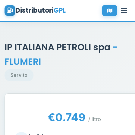
Distributori
GPL
IP ITALIANA PETROLI spa
-
FLUMERI
Servito
€0.749
/ litro