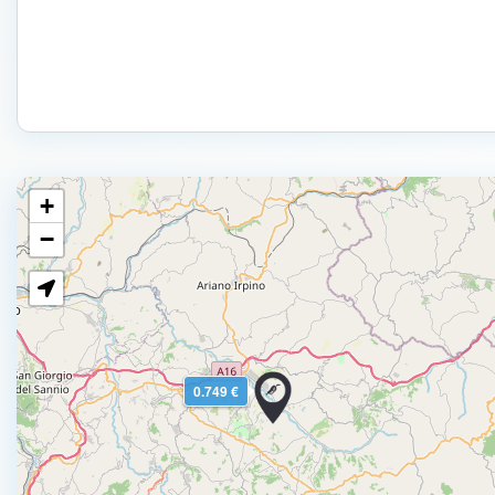
+
−
0.749 €