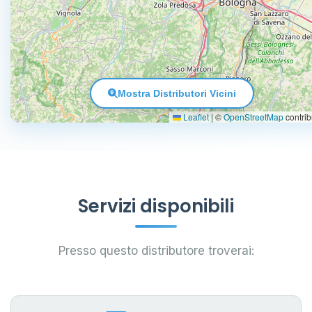
Mostra Distributori Vicini
Leaflet
|
©
OpenStreetMap
contrib
Servizi disponibili
Presso questo distributore troverai: