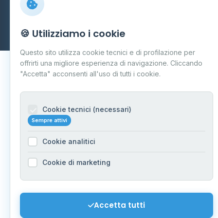
© 2026 - Distributori di GPL -
AF Project Software Agency
Carpi
P.IVA 03859300364
Dati forniti da
Ministero delle Imprese e del Made in Italy
-
🍪 Utilizziamo i cookie
Aggiornamento quotidiano
Questo sito utilizza cookie tecnici e di profilazione per
offrirti una migliore esperienza di navigazione. Cliccando
"Accetta" acconsenti all'uso di tutti i cookie.
Cookie tecnici (necessari)
Sempre attivi
Cookie analitici
Cookie di marketing
Accetta tutti