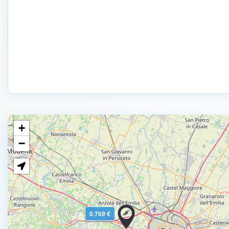
+
−
0.769 €