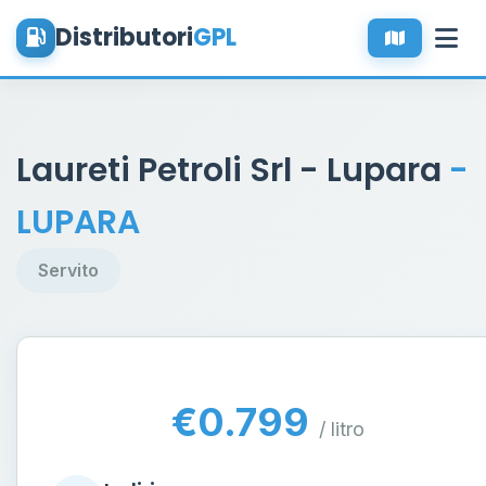
Distributori
GPL
Laureti Petroli Srl - Lupara
-
LUPARA
Servito
€0.799
/ litro