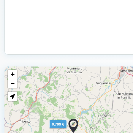
+
−
0.799 €