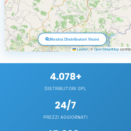
Mostra Distributori Vicini
Leaflet
|
©
OpenStreetMap
contrib
4.078+
DISTRIBUTORI GPL
24/7
PREZZI AGGIORNATI