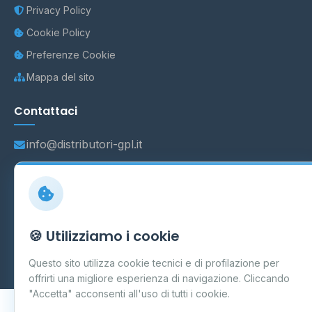
Privacy Policy
Cookie Policy
Preferenze Cookie
Mappa del sito
Contattaci
info@distributori-gpl.it
© 2026 - Distributori di GPL -
AF Project Software Agency
🍪 Utilizziamo i cookie
Carpi
P.IVA 03859300364
Dati forniti da
Ministero delle Imprese e del Made in Italy
-
Questo sito utilizza cookie tecnici e di profilazione per
Aggiornamento quotidiano
offrirti una migliore esperienza di navigazione. Cliccando
"Accetta" acconsenti all'uso di tutti i cookie.