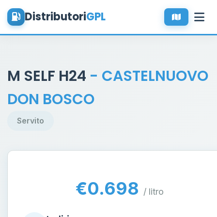
Distributori
GPL
M SELF H24
- CASTELNUOVO
DON BOSCO
Servito
€0.698
/ litro