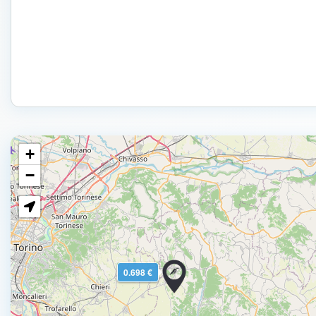
+
−
0.698 €