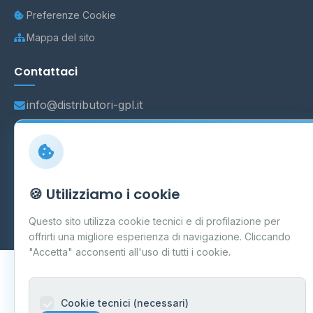
Preferenze Cookie
Mappa del sito
Contattaci
info@distributori-gpl.it
© 2026 - Distributori di GPL -
AF Project Software Agency
🍪 Utilizziamo i cookie
Carpi
P.IVA 03859300364
Dati forniti da
Ministero delle Imprese e del Made in Italy
-
Questo sito utilizza cookie tecnici e di profilazione per
Aggiornamento quotidiano
offrirti una migliore esperienza di navigazione. Cliccando
"Accetta" acconsenti all'uso di tutti i cookie.
Cookie tecnici (necessari)