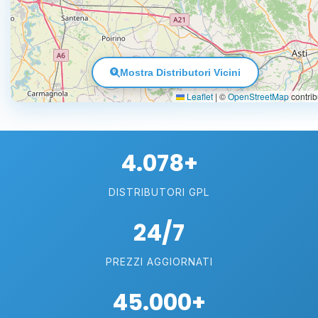
Mostra Distributori Vicini
Leaflet
|
©
OpenStreetMap
contrib
4.078+
DISTRIBUTORI GPL
24/7
PREZZI AGGIORNATI
45.000+