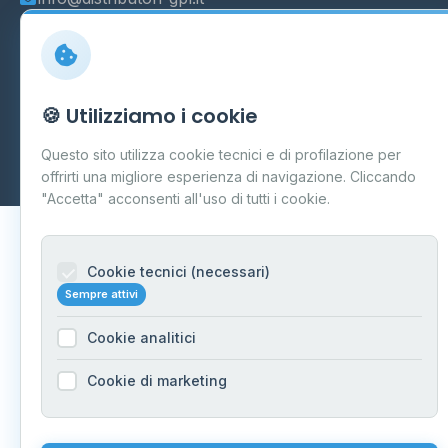
© 2026 - Distributori di GPL -
AF Project Software Agency
🍪 Utilizziamo i cookie
Carpi
P.IVA 03859300364
Questo sito utilizza cookie tecnici e di profilazione per
Dati forniti da
Ministero delle Imprese e del Made in Italy
-
offrirti una migliore esperienza di navigazione. Cliccando
Aggiornamento quotidiano
"Accetta" acconsenti all'uso di tutti i cookie.
Cookie tecnici (necessari)
Sempre attivi
Cookie analitici
Cookie di marketing