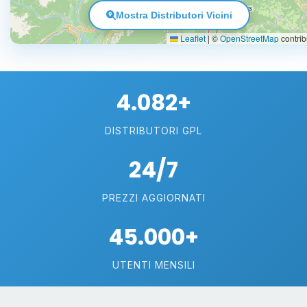
Mostra Distributori Vicini
Leaflet
|
©
OpenStreetMap
contrib
4.082+
DISTRIBUTORI GPL
24/7
PREZZI AGGIORNATI
45.000+
UTENTI MENSILI