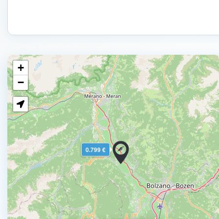
+
−
0.799 €