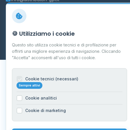
© 2026 - Distributori di GPL -
AF Project Software Agency
🍪 Utilizziamo i cookie
Carpi
P.IVA 03859300364
Questo sito utilizza cookie tecnici e di profilazione per
Dati forniti da
Ministero delle Imprese e del Made in Italy
-
offrirti una migliore esperienza di navigazione. Cliccando
Aggiornamento quotidiano
"Accetta" acconsenti all'uso di tutti i cookie.
Cookie tecnici (necessari)
Sempre attivi
Cookie analitici
Cookie di marketing