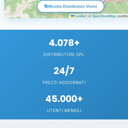
Mostra Distributori Vicini
Leaflet
|
©
OpenStreetMap
contrib
4.078+
DISTRIBUTORI GPL
24/7
PREZZI AGGIORNATI
45.000+
UTENTI MENSILI