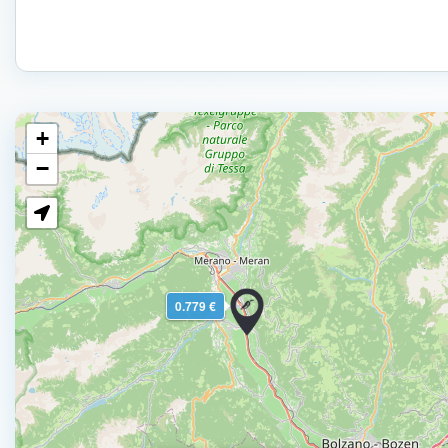
+
−
0.779 €