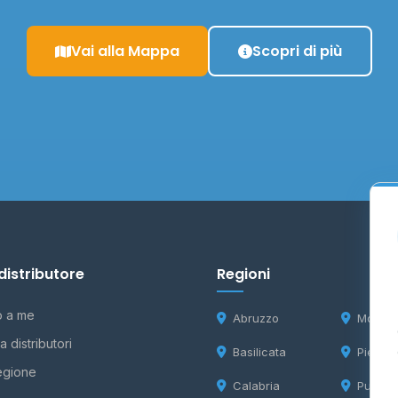
Vai alla Mappa
Scopri di più
distributore
Regioni
o a me
Abruzzo
Molise
 distributori
Basilicata
Piemon
egione
Calabria
Puglia