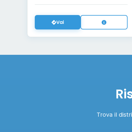
Vai
Ri
Trova il dist