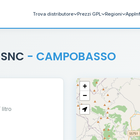
Trova distributore
Prezzi GPL
Regioni
App
In
 SNC
- CAMPOBASSO
+
−
/ litro