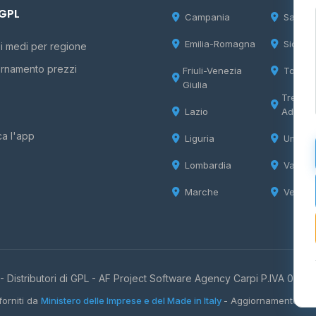
 GPL
Campania
Sardeg
Emilia-Romagna
Sicilia
i medi per regione
rnamento prezzi
Friuli-Venezia
Tosca
Giulia
Trentin
Lazio
Adige
ca l'app
Liguria
Umbria
Lombardia
Valle d
Marche
Veneto
 Distributori di GPL -
AF Project Software Agency Carpi
P.IVA 0385
forniti da
Ministero delle Imprese e del Made in Italy
- Aggiornamento quo