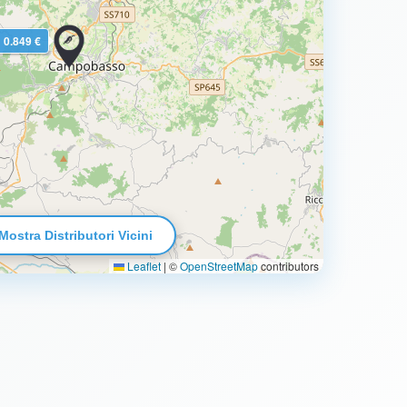
0.849 €
Mostra Distributori Vicini
Leaflet
|
©
OpenStreetMap
contributors