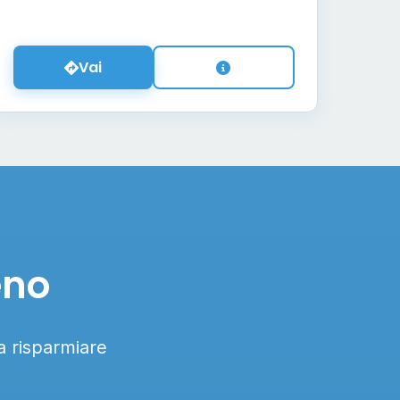
Vai
eno
 a risparmiare