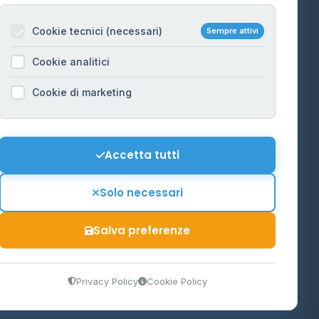
Per gestori
na
Cookie tecnici (necessari)
Sempre attivi
Informazioni legali
Cookie analitici
Privacy Policy
na
Cookie di marketing
Cookie Policy
o-Alto
Preferenze Cookie
Mappa del sito
Accetta tutti
'Aosta
Contattaci
Solo necessari
info@distributori-gpl.it
Salva preferenze
9300364
Privacy Policy
Cookie Policy
tidiano