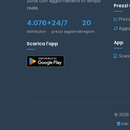
zona con aggiornamenti in tempo
Prezzi
reale.
Prezz
4.076+
24/7
20
Aggio
distributori
prezzi aggiornati
regioni
App
Scarica l'app
Scari
© 2026 -
Dati 