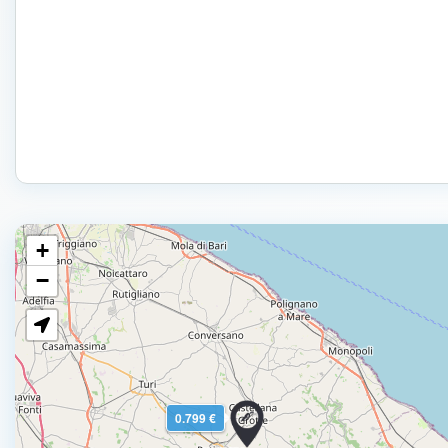
+
−
0.799 €