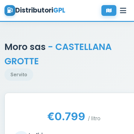
Distributori
GPL
Moro sas
- CASTELLANA
GROTTE
Servito
€0.799
/ litro