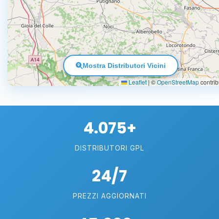
Mostra Distributori Vicini
Leaflet
|
©
OpenStreetMap
contrib
4.075+
DISTRIBUTORI GPL
24/7
PREZZI AGGIORNATI