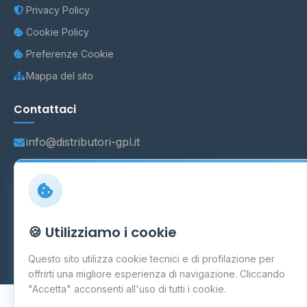
Privacy Policy
Cookie Policy
Preferenze Cookie
Mappa del sito
Contattaci
info@distributori-gpl.it
© 2026 - Distributori di GPL -
AF Project Software Agency
🍪 Utilizziamo i cookie
Carpi
P.IVA 03859300364
Dati forniti da
Ministero delle Imprese e del Made in Italy
-
Questo sito utilizza cookie tecnici e di profilazione per
Aggiornamento quotidiano
offrirti una migliore esperienza di navigazione. Cliccando
"Accetta" acconsenti all'uso di tutti i cookie.