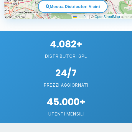
Mostra Distributori Vicini
Leaflet
|
©
OpenStreetMap
contrib
4.082+
DISTRIBUTORI GPL
24/7
PREZZI AGGIORNATI
45.000+
UTENTI MENSILI