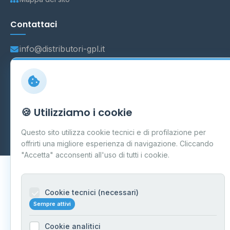
Contattaci
info@distributori-gpl.it
© 2026 - Distributori di GPL -
AF Project Software Agency
🍪 Utilizziamo i cookie
Carpi
P.IVA 03859300364
Dati forniti da
Ministero delle Imprese e del Made in Italy
-
Questo sito utilizza cookie tecnici e di profilazione per
Aggiornamento quotidiano
offrirti una migliore esperienza di navigazione. Cliccando
"Accetta" acconsenti all'uso di tutti i cookie.
Cookie tecnici (necessari)
Sempre attivi
Cookie analitici