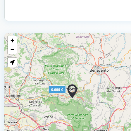
+
−
0.699 €