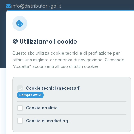
info@distributori-gpl.it
© 2026 - Distributori di GPL -
AF Project Software Agency
🍪 Utilizziamo i cookie
Carpi
P.IVA 03859300364
Questo sito utilizza cookie tecnici e di profilazione per
Dati forniti da
Ministero delle Imprese e del Made in Italy
-
Aggiornamento quotidiano
offrirti una migliore esperienza di navigazione. Cliccando
"Accetta" acconsenti all'uso di tutti i cookie.
Cookie tecnici (necessari)
Sempre attivi
Cookie analitici
Cookie di marketing