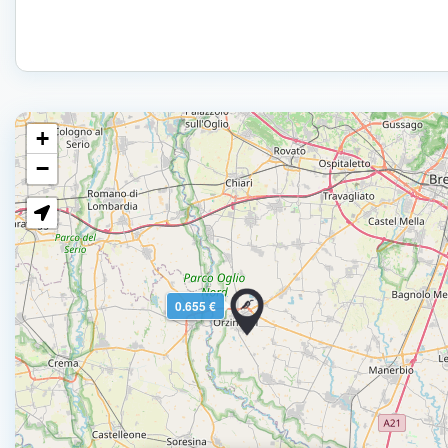
+
−
0.655 €