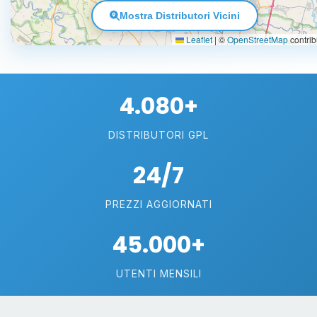
Mostra Distributori Vicini
Leaflet
|
©
OpenStreetMap
contrib
4.080+
DISTRIBUTORI GPL
24/7
PREZZI AGGIORNATI
45.000+
UTENTI MENSILI