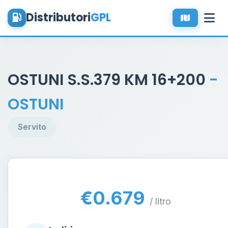
Distributori
GPL
OSTUNI S.S.379 KM 16+200
-
OSTUNI
Servito
€0.679
/ litro