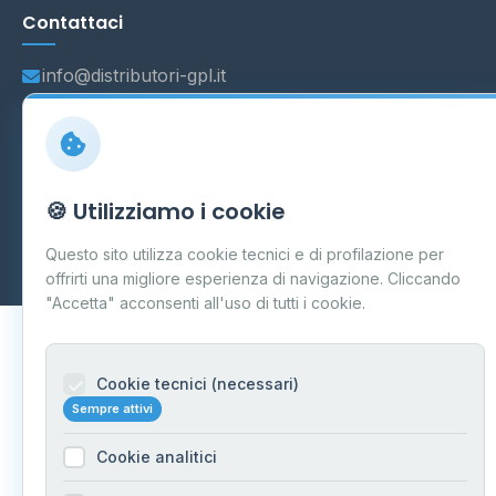
Contattaci
info@distributori-gpl.it
© 2026 - Distributori di GPL -
AF Project Software Agency
🍪 Utilizziamo i cookie
Carpi
P.IVA 03859300364
Dati forniti da
Ministero delle Imprese e del Made in Italy
-
Questo sito utilizza cookie tecnici e di profilazione per
Aggiornamento quotidiano
offrirti una migliore esperienza di navigazione. Cliccando
"Accetta" acconsenti all'uso di tutti i cookie.
Cookie tecnici (necessari)
Sempre attivi
Cookie analitici