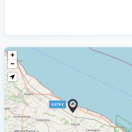
+
−
0.679 €