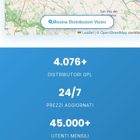
Mostra Distributori Vicini
Leaflet
|
©
OpenStreetMap
contrib
4.076+
DISTRIBUTORI GPL
24/7
PREZZI AGGIORNATI
45.000+
UTENTI MENSILI