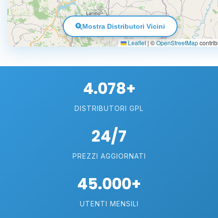
Mostra Distributori Vicini
Leaflet
|
©
OpenStreetMap
contrib
4.078+
DISTRIBUTORI GPL
24/7
PREZZI AGGIORNATI
45.000+
UTENTI MENSILI