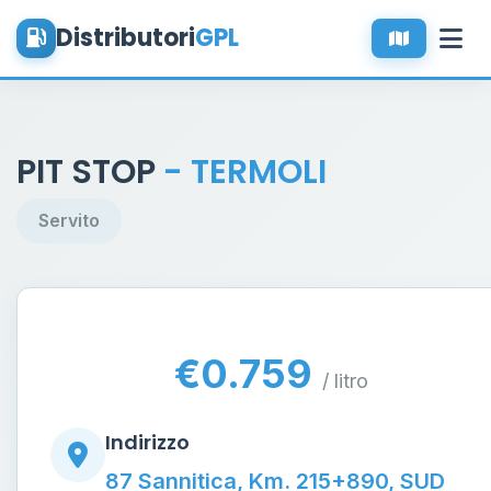
Distributori
GPL
PIT STOP
- TERMOLI
Servito
€0.759
/ litro
Indirizzo
87 Sannitica, Km. 215+890, SUD