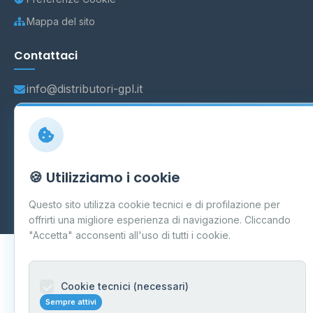
Mappa del sito
Contattaci
info@distributori-gpl.it
© 2026 - Distributori di GPL -
AF Project Software Agency
🍪 Utilizziamo i cookie
Carpi
P.IVA 03859300364
Dati forniti da
Ministero delle Imprese e del Made in Italy
-
Questo sito utilizza cookie tecnici e di profilazione per
Aggiornamento quotidiano
offrirti una migliore esperienza di navigazione. Cliccando
"Accetta" acconsenti all'uso di tutti i cookie.
Cookie tecnici (necessari)
Sempre attivi