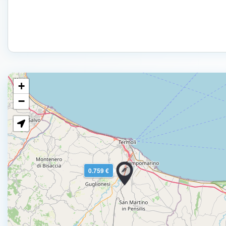
+
−
0.759 €