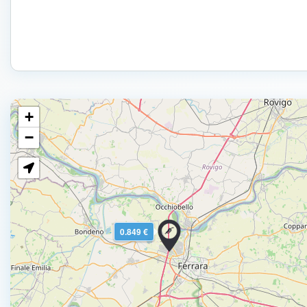
+
−
0.849 €