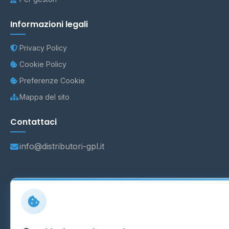
Informazioni legali
Privacy Policy
Cookie Policy
Preferenze Cookie
Mappa del sito
Contattaci
info@distributori-gpl.it
© 2026 - Distributori di GPL -
AF Project Software Agency
Carpi
P.IVA 03859300364
Dati forniti da
Ministero delle Imprese e del Made in Italy
-