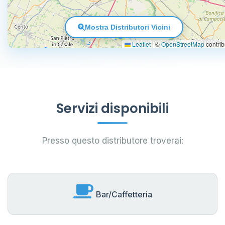
Mostra Distributori Vicini
Leaflet
|
©
OpenStreetMap
contrib
Servizi disponibili
Presso questo distributore troverai:
Bar/Caffetteria