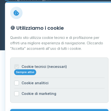
© 2026 - Distributori di GPL -
AF Project Software Agency
🍪 Utilizziamo i cookie
Carpi
P.IVA 03859300364
Questo sito utilizza cookie tecnici e di profilazione per
Dati forniti da
Ministero delle Imprese e del Made in Italy
-
offrirti una migliore esperienza di navigazione. Cliccando
Aggiornamento quotidiano
"Accetta" acconsenti all'uso di tutti i cookie.
Cookie tecnici (necessari)
Sempre attivi
Cookie analitici
Cookie di marketing