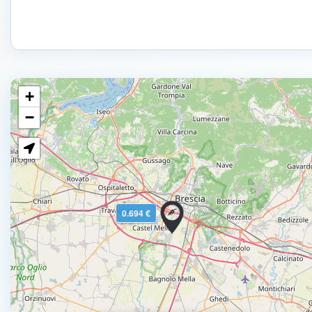
+
−
0.694 €