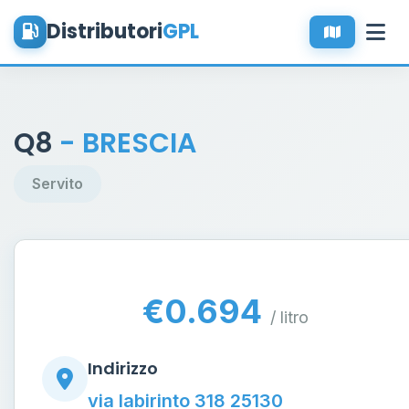
Distributori
GPL
Q8
- BRESCIA
Servito
€0.694
/ litro
Indirizzo
via labirinto 318 25130