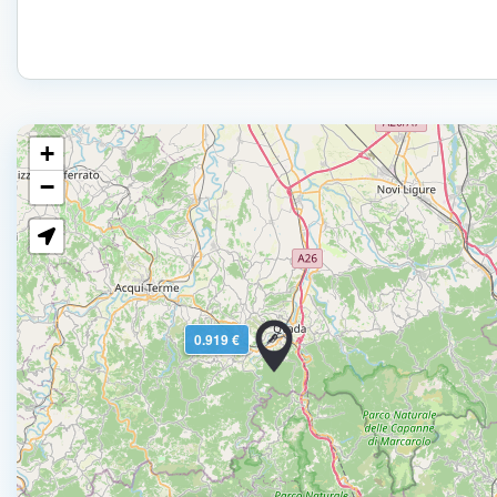
+
−
0.919 €