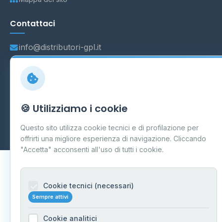
Contattaci
info@distributori-gpl.it
© 2026 - Distributori di GPL -
AF Project Software Agency
🍪 Utilizziamo i cookie
Carpi
P.IVA 03859300364
Dati forniti da
Ministero delle Imprese e del Made in Italy
-
Questo sito utilizza cookie tecnici e di profilazione per
Aggiornamento quotidiano
offrirti una migliore esperienza di navigazione. Cliccando
"Accetta" acconsenti all'uso di tutti i cookie.
Cookie tecnici (necessari)
Sempre attivi
Cookie analitici