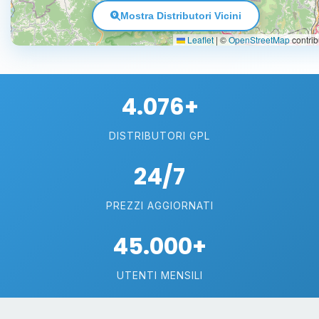
Mostra Distributori Vicini
Leaflet
|
©
OpenStreetMap
contrib
4.076+
DISTRIBUTORI GPL
24/7
PREZZI AGGIORNATI
45.000+
UTENTI MENSILI