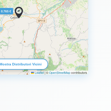
0.765 €
Mostra Distributori Vicini
Leaflet
|
©
OpenStreetMap
contributors