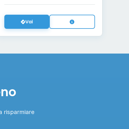
Vai
eno
 a risparmiare