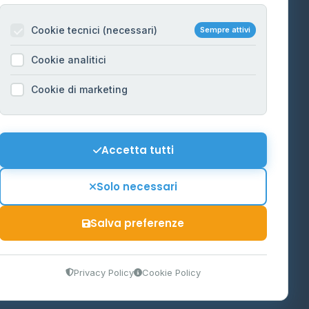
Per gestori
na
Cookie tecnici (necessari)
Sempre attivi
Informazioni legali
Cookie analitici
Privacy Policy
na
Cookie di marketing
Cookie Policy
o-Alto
Preferenze Cookie
Mappa del sito
Accetta tutti
'Aosta
Contattaci
Solo necessari
info@distributori-gpl.it
Salva preferenze
9300364
Privacy Policy
Cookie Policy
tidiano