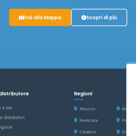
Vai alla Mappa
Scopri di più
distributore
Regioni
o a me
Abruzzo
Molise
 distributori
Basilicata
Piemon
egione
Calabria
Puglia