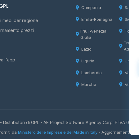
 GPL
Campania
Sardeg
Emilia-Romagna
Sicilia
i medi per regione
rnamento prezzi
Friuli-Venezia
Tosca
Giulia
Trentin
Lazio
Adige
ca l'app
Liguria
Umbria
Lombardia
Valle d
Marche
Veneto
 Distributori di GPL -
AF Project Software Agency Carpi
P.IVA 0385
forniti da
Ministero delle Imprese e del Made in Italy
- Aggiornamento quo