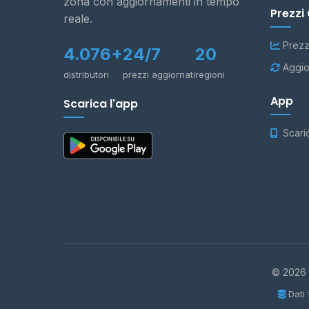
zona con aggiornamenti in tempo
Prezzi
reale.
Prezz
4.076+
24/7
20
Aggio
distributori
prezzi aggiornati
regioni
App
Scarica l'app
Scari
© 2026 -
Dati 