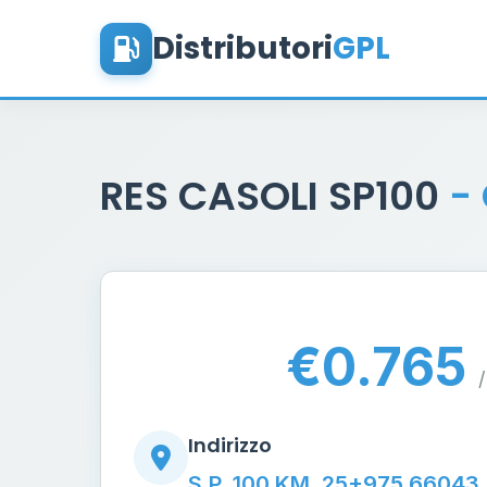
Distributori
GPL
RES CASOLI SP100
-
€0.765
/
Indirizzo
S.P. 100 KM. 25+975 66043