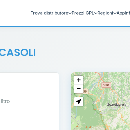
Trova distributore
Prezzi GPL
Regioni
App
In
 CASOLI
+
−
 litro