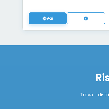
Vai
Ri
Trova il dist