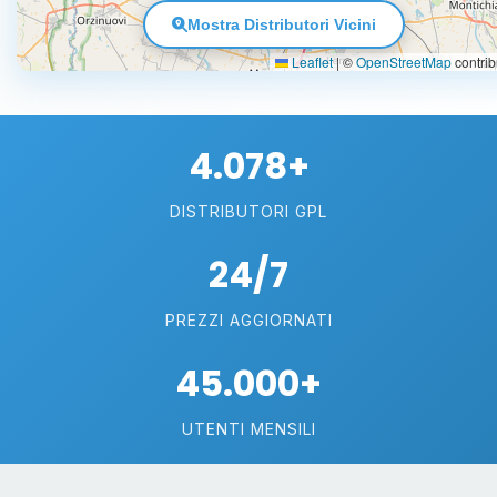
Mostra Distributori Vicini
Leaflet
|
©
OpenStreetMap
contrib
4.078+
DISTRIBUTORI GPL
24/7
PREZZI AGGIORNATI
45.000+
UTENTI MENSILI