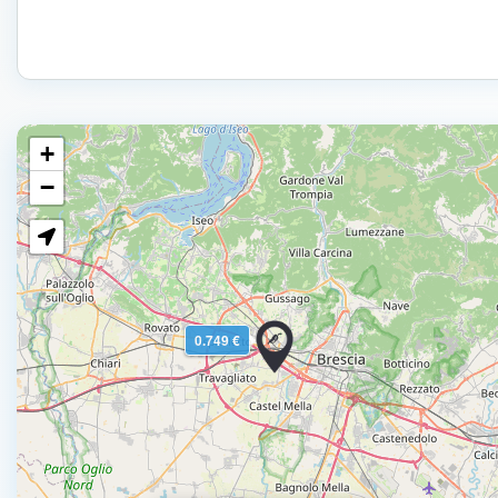
+
−
0.749 €