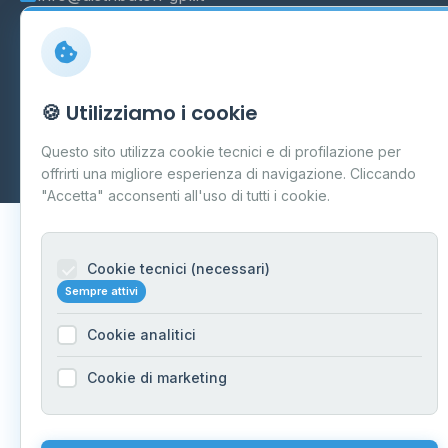
© 2026 - Distributori di GPL -
AF Project Software Agency
🍪 Utilizziamo i cookie
Carpi
P.IVA 03859300364
Questo sito utilizza cookie tecnici e di profilazione per
Dati forniti da
Ministero delle Imprese e del Made in Italy
-
offrirti una migliore esperienza di navigazione. Cliccando
Aggiornamento quotidiano
"Accetta" acconsenti all'uso di tutti i cookie.
Cookie tecnici (necessari)
Sempre attivi
Cookie analitici
Cookie di marketing