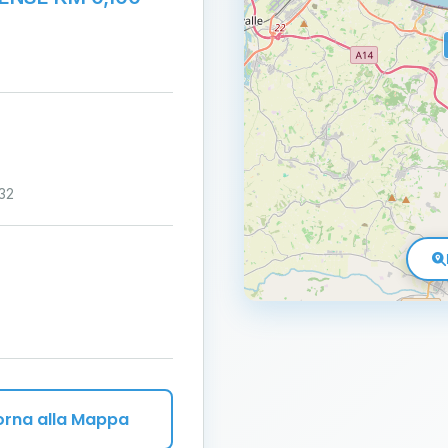
32
orna alla Mappa