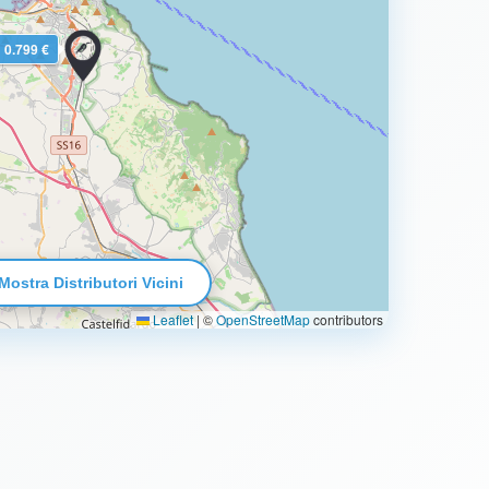
0.799 €
Mostra Distributori Vicini
Leaflet
|
©
OpenStreetMap
contributors