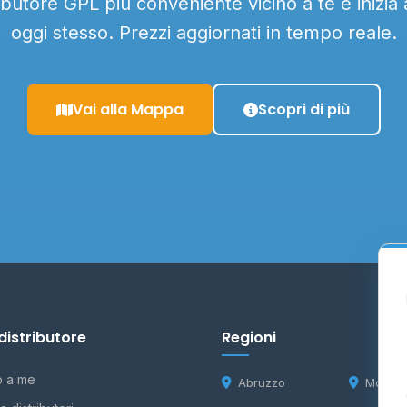
ributore GPL più conveniente vicino a te e inizia
oggi stesso. Prezzi aggiornati in tempo reale.
Vai alla Mappa
Scopri di più
distributore
Regioni
o a me
Abruzzo
Molise