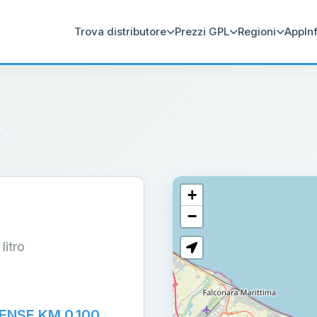
Trova distributore
Prezzi GPL
Regioni
App
In
A
+
−
 litro
NSE KM 0,100