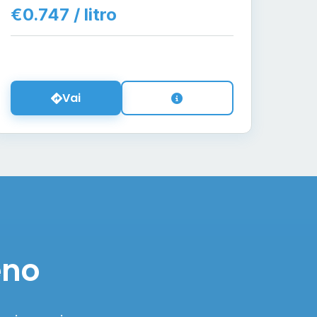
€0.747 / litro
Vai
eno