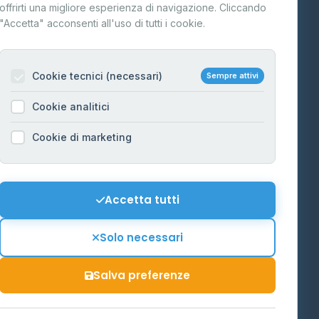
FAQ
offrirti una migliore esperienza di navigazione. Cliccando
te
"Accetta" acconsenti all'uso di tutti i cookie.
Contatti
Per gestori
na
Cookie tecnici (necessari)
Sempre attivi
Informazioni legali
Cookie analitici
Privacy Policy
na
Cookie di marketing
Cookie Policy
o-Alto
Preferenze Cookie
Mappa del sito
Accetta tutti
'Aosta
Contattaci
Solo necessari
info@distributori-gpl.it
Salva preferenze