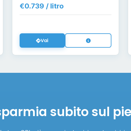
€0.739 / litro
Vai
sparmia subito sul pi