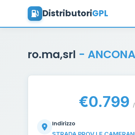
Distributori
GPL
ro.ma,srl
- ANCON
€0.799
/
Indirizzo
STRADA PROV.LE CAMERANE