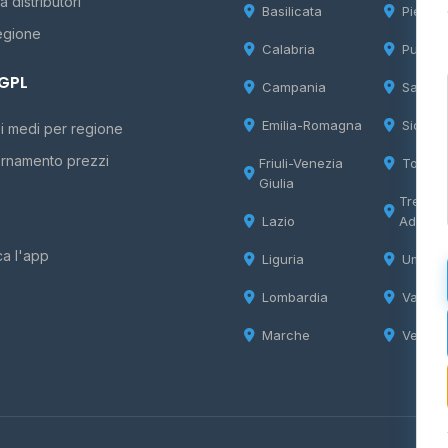
 distributori
Basilicata
Piemon
egione
Calabria
Puglia
 GPL
Campania
Sardeg
Emilia-Romagna
Sicilia
i medi per regione
rnamento prezzi
Friuli-Venezia
Tosca
Giulia
Trentin
Lazio
Adige
ca l'app
Liguria
Umbria
Lombardia
Valle d
Marche
Veneto