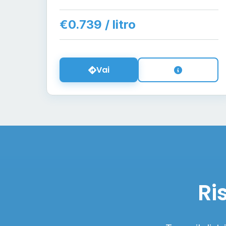
€0.739 / litro
Vai
Ri