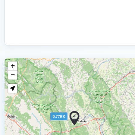
+
−
0.779 €