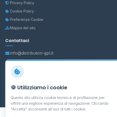
Privacy Policy
Cookie Policy
Preferenze Cookie
Mappa del sito
Contattaci
info@distributori-gpl.it
© 2026 - Distributori di GPL -
AF Project Software Agency
🍪 Utilizziamo i cookie
Carpi
P.IVA 03859300364
Dati forniti da
Ministero delle Imprese e del Made in Italy
-
Questo sito utilizza cookie tecnici e di profilazione per
Aggiornamento quotidiano
offrirti una migliore esperienza di navigazione. Cliccando
"Accetta" acconsenti all'uso di tutti i cookie.