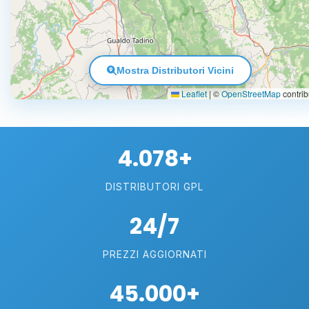
Mostra Distributori Vicini
Leaflet
|
©
OpenStreetMap
contrib
4.078+
DISTRIBUTORI GPL
24/7
PREZZI AGGIORNATI
45.000+