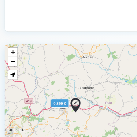
+
−
0.899 €