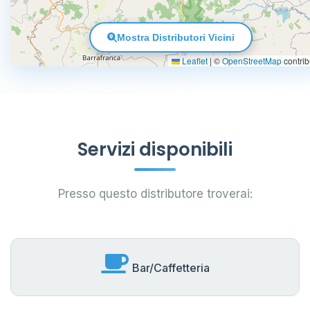
Mostra Distributori Vicini
Leaflet
|
©
OpenStreetMap
contrib
Servizi disponibili
Presso questo distributore troverai:
Bar/Caffetteria