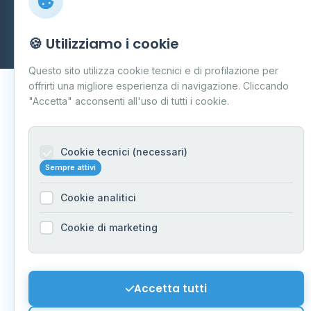
Carpi
P.IVA 03859300364
Dati forniti da
Ministero delle Imprese e del Made in Italy
-
🍪 Utilizziamo i cookie
Aggiornamento quotidiano
Questo sito utilizza cookie tecnici e di profilazione per
offrirti una migliore esperienza di navigazione. Cliccando
"Accetta" acconsenti all'uso di tutti i cookie.
Cookie tecnici (necessari)
Sempre attivi
Cookie analitici
Cookie di marketing
Accetta tutti