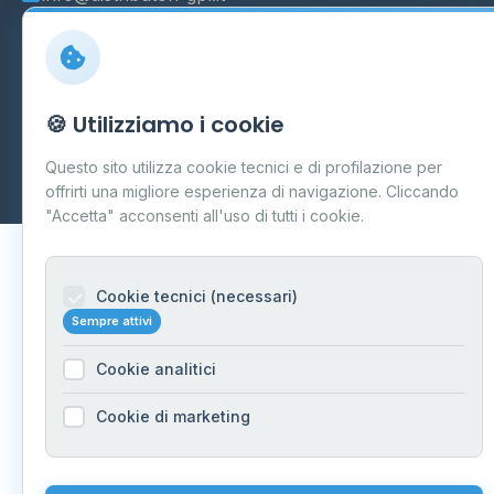
© 2026 - Distributori di GPL -
AF Project Software Agency
🍪 Utilizziamo i cookie
Carpi
P.IVA 03859300364
Questo sito utilizza cookie tecnici e di profilazione per
Dati forniti da
Ministero delle Imprese e del Made in Italy
-
offrirti una migliore esperienza di navigazione. Cliccando
Aggiornamento quotidiano
"Accetta" acconsenti all'uso di tutti i cookie.
Cookie tecnici (necessari)
Sempre attivi
Cookie analitici
Cookie di marketing