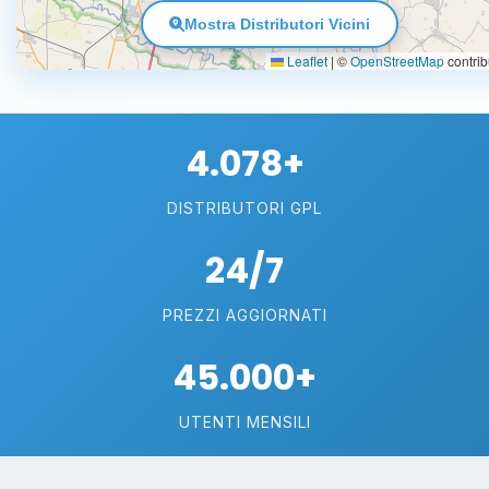
Mostra Distributori Vicini
Leaflet
|
©
OpenStreetMap
contrib
4.078+
DISTRIBUTORI GPL
24/7
PREZZI AGGIORNATI
45.000+
UTENTI MENSILI