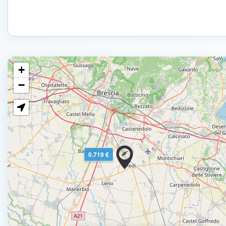
+
−
0.719 €