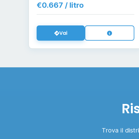
€0.667 / litro
Vai
Ri
Trova il dist