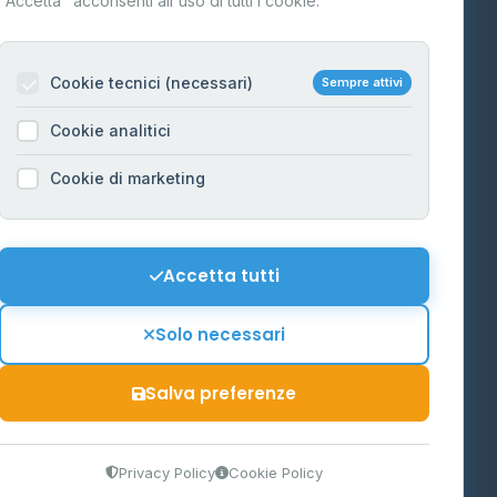
"Accetta" acconsenti all'uso di tutti i cookie.
Contatti
Per gestori
na
Cookie tecnici (necessari)
Sempre attivi
Informazioni legali
Cookie analitici
Privacy Policy
na
Cookie di marketing
Cookie Policy
o-Alto
Preferenze Cookie
Mappa del sito
Accetta tutti
'Aosta
Contattaci
Solo necessari
info@distributori-gpl.it
Salva preferenze
9300364
Privacy Policy
Cookie Policy