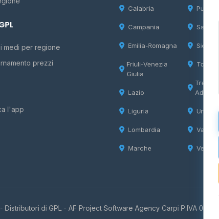
egione
Calabria
Puglia
 GPL
Campania
Sardeg
Emilia-Romagna
Sicilia
i medi per regione
rnamento prezzi
Friuli-Venezia
Tosca
Giulia
Trentin
Lazio
Adige
ca l'app
Liguria
Umbria
Lombardia
Valle d
Marche
Veneto
 Distributori di GPL -
AF Project Software Agency Carpi
P.IVA 0385