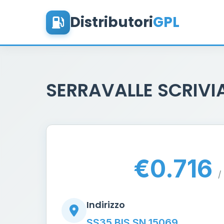
Distributori
GPL
SERRAVALLE SCRIVIA
€0.716
/ 
Indirizzo
SS35 BIS SN 15069