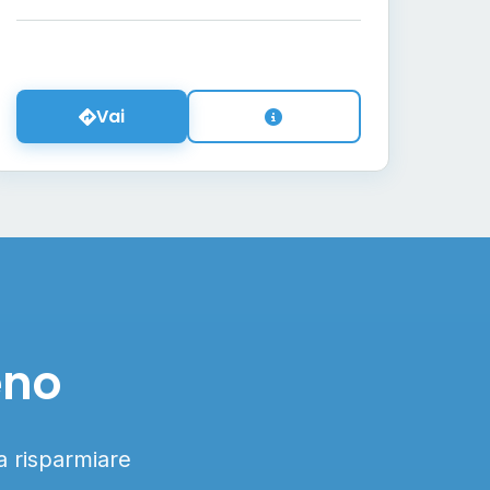
Vai
eno
 a risparmiare