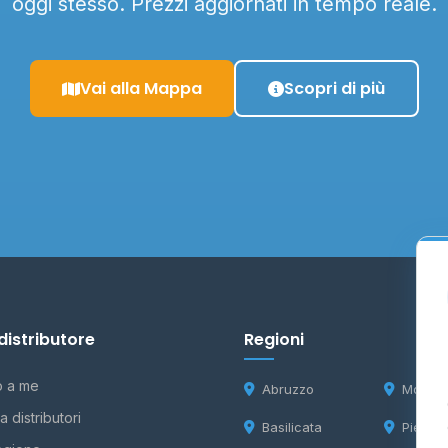
oggi stesso. Prezzi aggiornati in tempo reale.
Vai alla Mappa
Scopri di più
distributore
Regioni
o a me
Abruzzo
Molise
 distributori
Basilicata
Piemon