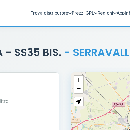
Trova distributore
Prezzi GPL
Regioni
App
In
 - SS35 BIS.
- SERRAVALL
+
−
litro