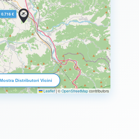
0.716 €
Mostra Distributori Vicini
Leaflet
|
©
OpenStreetMap
contributors