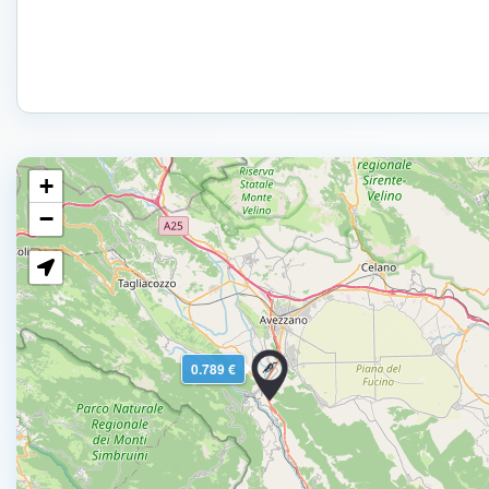
+
−
0.789 €