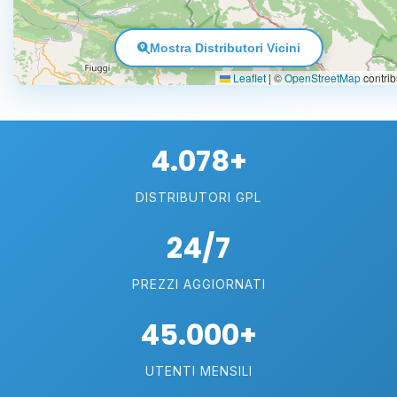
Mostra Distributori Vicini
Leaflet
|
©
OpenStreetMap
contrib
4.078+
DISTRIBUTORI GPL
24/7
PREZZI AGGIORNATI
45.000+
UTENTI MENSILI