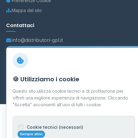
Preferenze Cookie
Mappa del sito
Contattaci
info@distributori-gpl.it
© 2026 - Distributori di GPL -
AF Project Software Agency
🍪 Utilizziamo i cookie
Carpi
P.IVA 03859300364
Dati forniti da
Ministero delle Imprese e del Made in Italy
-
Questo sito utilizza cookie tecnici e di profilazione per
Aggiornamento quotidiano
offrirti una migliore esperienza di navigazione. Cliccando
"Accetta" acconsenti all'uso di tutti i cookie.
Cookie tecnici (necessari)
Sempre attivi