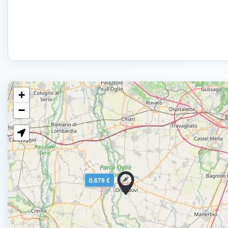
+
−
0.679 €