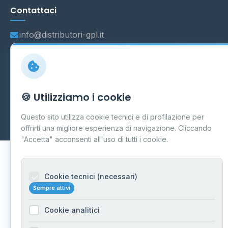
Contattaci
info@distributori-gpl.it
© 2026 - Distributori di GPL -
AF Project Software Agency
🍪 Utilizziamo i cookie
Carpi
P.IVA 03859300364
Dati forniti da
Ministero delle Imprese e del Made in Italy
-
Questo sito utilizza cookie tecnici e di profilazione per
Aggiornamento quotidiano
offrirti una migliore esperienza di navigazione. Cliccando
"Accetta" acconsenti all'uso di tutti i cookie.
Cookie tecnici (necessari)
Sempre attivi
Cookie analitici