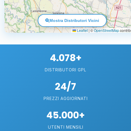
Mostra Distributori Vicini
Leaflet
|
©
OpenStreetMap
contrib
4.078+
DISTRIBUTORI GPL
24/7
PREZZI AGGIORNATI
45.000+
UTENTI MENSILI