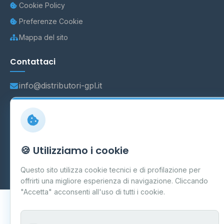
Cookie Policy
Preferenze Cookie
Mappa del sito
Contattaci
info@distributori-gpl.it
© 2026 - Distributori di GPL -
AF Project Software Agency
🍪 Utilizziamo i cookie
Carpi
P.IVA 03859300364
Dati forniti da
Ministero delle Imprese e del Made in Italy
-
Questo sito utilizza cookie tecnici e di profilazione per
Aggiornamento quotidiano
offrirti una migliore esperienza di navigazione. Cliccando
"Accetta" acconsenti all'uso di tutti i cookie.