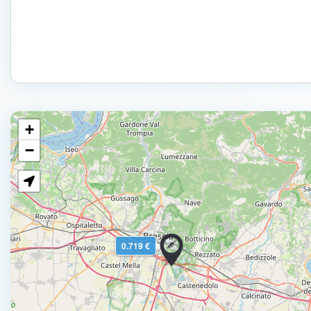
+
−
0.719 €