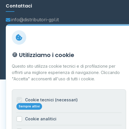
Contattaci
info@distributori-gpl.it
© 2026 - Distributori di GPL -
AF Project Software Agency
🍪 Utilizziamo i cookie
Carpi
P.IVA 03859300364
Dati forniti da
Ministero delle Imprese e del Made in Italy
-
Questo sito utilizza cookie tecnici e di profilazione per
Aggiornamento quotidiano
offrirti una migliore esperienza di navigazione. Cliccando
"Accetta" acconsenti all'uso di tutti i cookie.
Cookie tecnici (necessari)
Sempre attivi
Cookie analitici