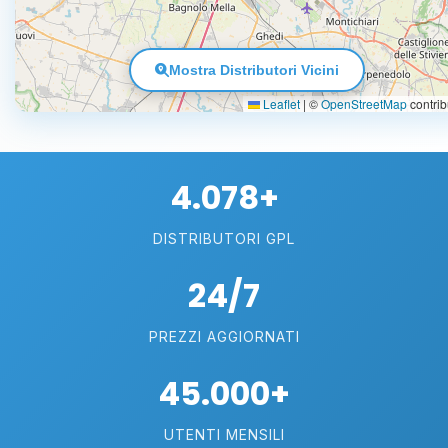
Mostra Distributori Vicini
Leaflet
|
©
OpenStreetMap
contrib
4.078+
DISTRIBUTORI GPL
24/7
PREZZI AGGIORNATI
45.000+
UTENTI MENSILI