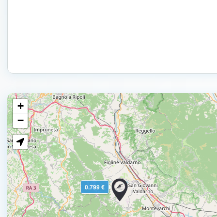
+
−
0.799 €