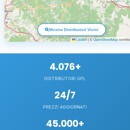
Mostra Distributori Vicini
Leaflet
|
©
OpenStreetMap
contrib
4.076+
DISTRIBUTORI GPL
24/7
PREZZI AGGIORNATI
45.000+