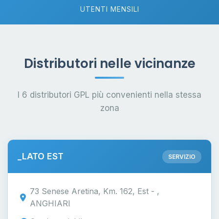
UTENTI MENSILI
Distributori nelle vicinanze
I 6 distributori GPL più convenienti nella stessa
zona
_LATO EST
SERVIZIO
73 Senese Aretina, Km. 162, Est - ,
ANGHIARI