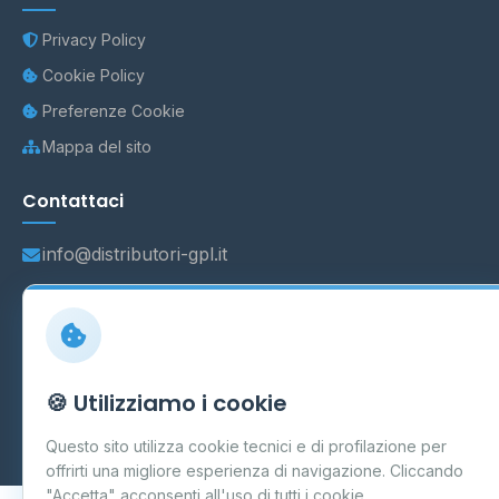
Privacy Policy
Cookie Policy
Preferenze Cookie
Mappa del sito
Contattaci
info@distributori-gpl.it
© 2026 - Distributori di GPL -
AF Project Software Agency
Carpi
P.IVA 03859300364
🍪 Utilizziamo i cookie
Dati forniti da
Ministero delle Imprese e del Made in Italy
-
Questo sito utilizza cookie tecnici e di profilazione per
Aggiornamento quotidiano
offrirti una migliore esperienza di navigazione. Cliccando
"Accetta" acconsenti all'uso di tutti i cookie.