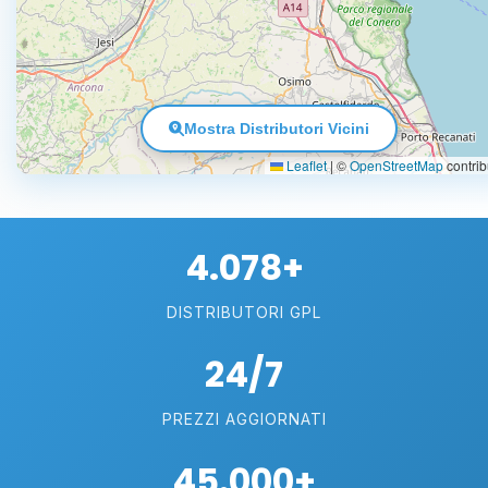
Mostra Distributori Vicini
Leaflet
|
©
OpenStreetMap
contrib
4.078+
DISTRIBUTORI GPL
24/7
PREZZI AGGIORNATI
45.000+