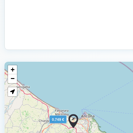
+
−
0.749 €