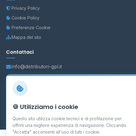
Privacy Policy
Cookie Policy
Preferenze Cookie
Mappa del sito
Contattaci
info@distributori-gpl.it
© 2026 - Distributori di GPL -
AF Project Software Agency
Carpi
P.IVA 03859300364
🍪 Utilizziamo i cookie
Dati forniti da
Ministero delle Imprese e del Made in Italy
-
Questo sito utilizza cookie tecnici e di profilazione per
Aggiornamento quotidiano
offrirti una migliore esperienza di navigazione. Cliccando
"Accetta" acconsenti all'uso di tutti i cookie.