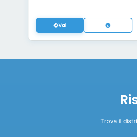
Vai
Ri
Trova il dist