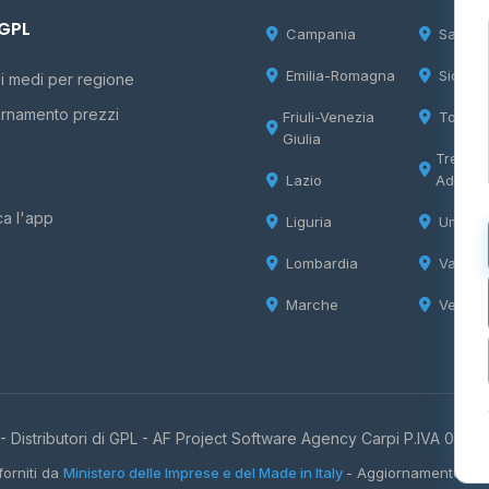
 GPL
Campania
Sardeg
Emilia-Romagna
Sicilia
i medi per regione
rnamento prezzi
Friuli-Venezia
Tosca
Giulia
Trentin
Lazio
Adige
ca l'app
Liguria
Umbria
Lombardia
Valle d
Marche
Veneto
 Distributori di GPL -
AF Project Software Agency Carpi
P.IVA 0385
forniti da
Ministero delle Imprese e del Made in Italy
- Aggiornamento quo