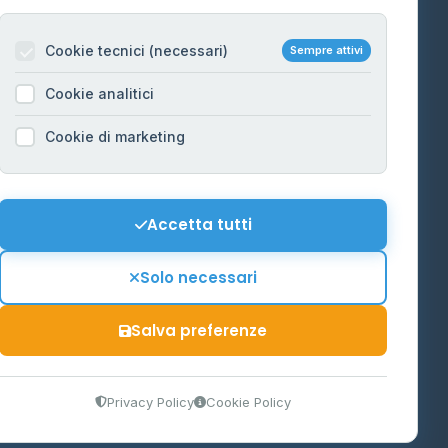
Per gestori
na
Cookie tecnici (necessari)
Sempre attivi
Informazioni legali
Cookie analitici
Privacy Policy
na
Cookie di marketing
Cookie Policy
o-Alto
Preferenze Cookie
Mappa del sito
Accetta tutti
'Aosta
Contattaci
Solo necessari
info@distributori-gpl.it
Salva preferenze
9300364
Privacy Policy
Cookie Policy
tidiano