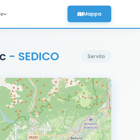
Mappa
fo
nc
- SEDICO
Servito