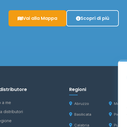
Vai alla Mappa
Scopri di più
distributore
Regioni
o a me
Abruzzo
Molise
 distributori
Basilicata
Piemon
egione
Calabria
Puglia