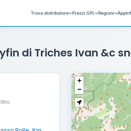
Trova distributore
Prezzi GPL
Regioni
App
In
yfin di Triches Ivan &c s
+
−
 litro
Passo Rolle, Km.