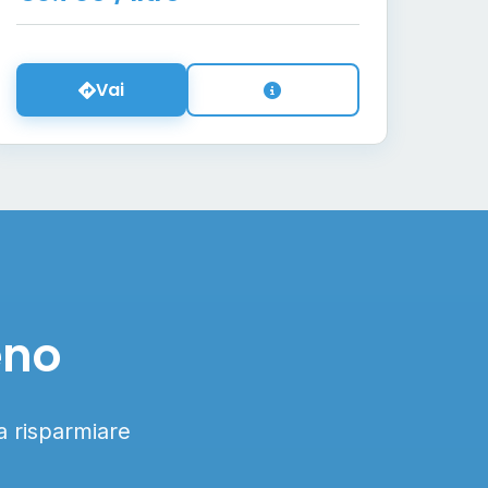
Vai
eno
 a risparmiare