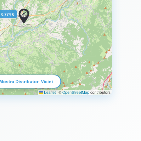
0.774 €
Mostra Distributori Vicini
Leaflet
|
©
OpenStreetMap
contributors