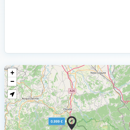
+
−
0.999 €