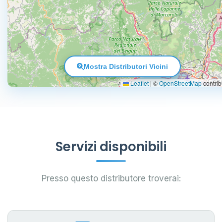
Mostra Distributori Vicini
Leaflet
|
©
OpenStreetMap
contrib
Servizi disponibili
Presso questo distributore troverai: