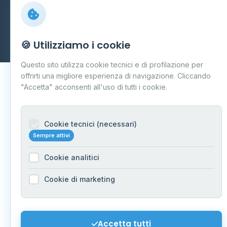
© 2026 - Distributori di GPL -
AF Project Software Agency
Carpi
P.IVA 03859300364
Dati forniti da
Ministero delle Imprese e del Made in Italy
-
🍪 Utilizziamo i cookie
Aggiornamento quotidiano
Questo sito utilizza cookie tecnici e di profilazione per
offrirti una migliore esperienza di navigazione. Cliccando
"Accetta" acconsenti all'uso di tutti i cookie.
Cookie tecnici (necessari)
Sempre attivi
Cookie analitici
Cookie di marketing
Accetta tutti