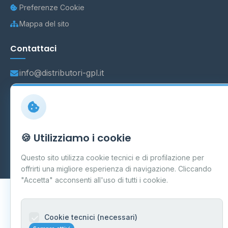
Preferenze Cookie
Mappa del sito
Contattaci
info@distributori-gpl.it
© 2026 - Distributori di GPL -
AF Project Software Agency
🍪 Utilizziamo i cookie
Carpi
P.IVA 03859300364
Dati forniti da
Ministero delle Imprese e del Made in Italy
-
Questo sito utilizza cookie tecnici e di profilazione per
Aggiornamento quotidiano
offrirti una migliore esperienza di navigazione. Cliccando
"Accetta" acconsenti all'uso di tutti i cookie.
Cookie tecnici (necessari)