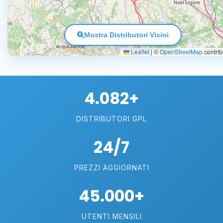
Mostra Distributori Vicini
Leaflet
|
©
OpenStreetMap
contrib
4.082+
DISTRIBUTORI GPL
24/7
PREZZI AGGIORNATI
45.000+
UTENTI MENSILI