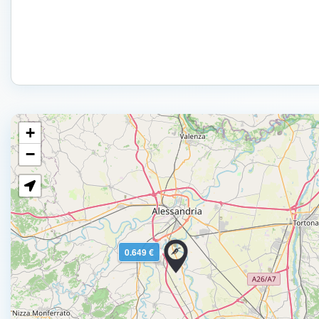
+
−
0.649 €