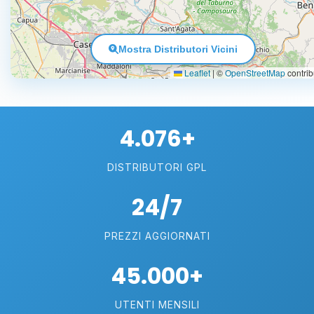
Mostra Distributori Vicini
Leaflet
|
©
OpenStreetMap
contrib
4.076+
DISTRIBUTORI GPL
24/7
PREZZI AGGIORNATI
45.000+
UTENTI MENSILI