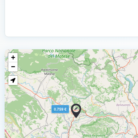
+
−
0.759 €