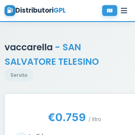
Distributori
GPL
vaccarella
- SAN
SALVATORE TELESINO
Servito
€0.759
/ litro