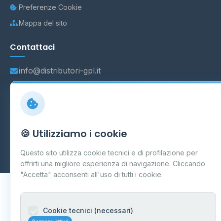
Preferenze Cookie
Mappa del sito
Contattaci
info@distributori-gpl.it
© 2026 - Distributori di GPL -
AF Project Software Agency
🍪 Utilizziamo i cookie
Carpi
P.IVA 03859300364
Dati forniti da
Ministero delle Imprese e del Made in Italy
-
Questo sito utilizza cookie tecnici e di profilazione per
Aggiornamento quotidiano
offrirti una migliore esperienza di navigazione. Cliccando
"Accetta" acconsenti all'uso di tutti i cookie.
Cookie tecnici (necessari)