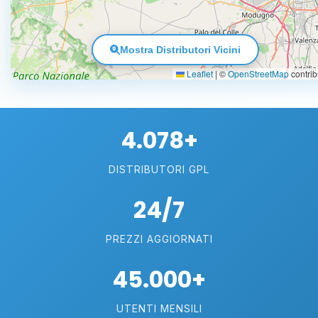
Mostra Distributori Vicini
Leaflet
|
©
OpenStreetMap
contrib
4.078+
DISTRIBUTORI GPL
24/7
PREZZI AGGIORNATI
45.000+
UTENTI MENSILI