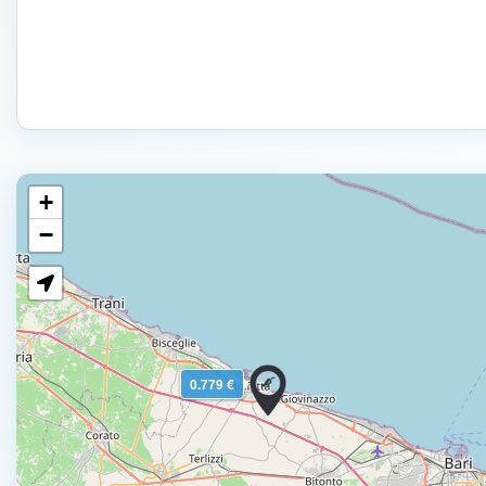
+
−
0.779 €