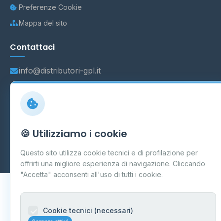
Preferenze Cookie
Mappa del sito
Contattaci
info@distributori-gpl.it
© 2026 - Distributori di GPL -
AF Project Software Agency
🍪 Utilizziamo i cookie
Carpi
P.IVA 03859300364
Dati forniti da
Ministero delle Imprese e del Made in Italy
-
Questo sito utilizza cookie tecnici e di profilazione per
Aggiornamento quotidiano
offrirti una migliore esperienza di navigazione. Cliccando
"Accetta" acconsenti all'uso di tutti i cookie.
Cookie tecnici (necessari)