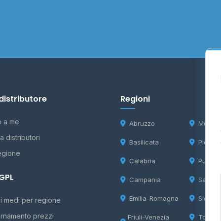
distributore
Regioni
o a me
Abruzzo
Molise
 distributori
Basilicata
Piemon
egione
Calabria
Puglia
 GPL
Campania
Sardeg
Emilia-Romagna
Sicilia
i medi per regione
rnamento prezzi
Friuli-Venezia
Tosca