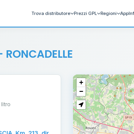
Trova distributore
Prezzi GPL
Regioni
App
In
- RONCADELLE
+
−
 litro
IA, Km. 213, dir.