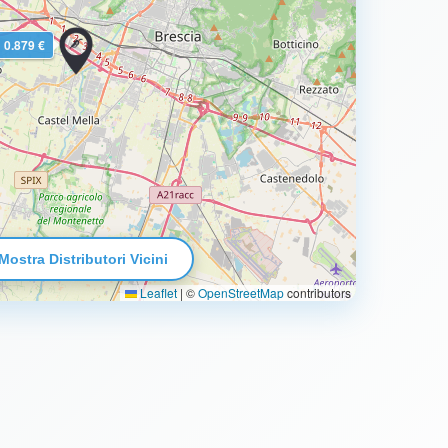
0.879 €
Mostra Distributori Vicini
Leaflet
|
©
OpenStreetMap
contributors