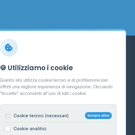
Info
🍪 Utilizziamo i cookie
Cos'è il GPL
Questo sito utilizza cookie tecnici e di profilazione per
FAQ
offrirti una migliore esperienza di navigazione. Cliccando
te
"Accetta" acconsenti all'uso di tutti i cookie.
Contatti
Per gestori
na
Cookie tecnici (necessari)
Sempre attivi
Informazioni legali
Cookie analitici
Privacy Policy
na