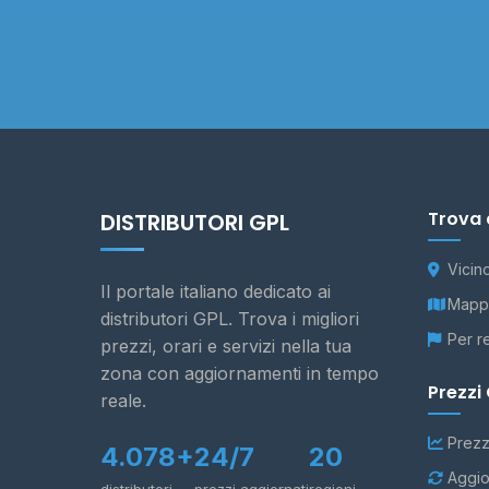
Trova 
DISTRIBUTORI GPL
Vicin
Il portale italiano dedicato ai
Mappa
distributori GPL. Trova i migliori
Per r
prezzi, orari e servizi nella tua
zona con aggiornamenti in tempo
Prezzi
reale.
Prezz
4.078+
24/7
20
Aggio