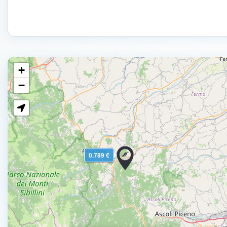
+
−
0.789 €