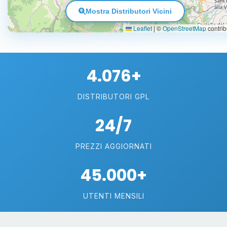
Mostra Distributori Vicini
Leaflet
|
©
OpenStreetMap
contrib
4.076+
DISTRIBUTORI GPL
24/7
PREZZI AGGIORNATI
45.000+
UTENTI MENSILI