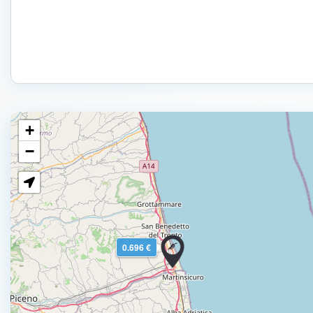
+
−
0.696 €