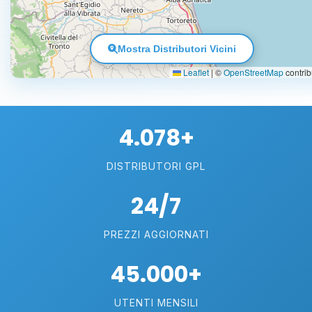
Mostra Distributori Vicini
Leaflet
|
©
OpenStreetMap
contrib
4.078+
DISTRIBUTORI GPL
24/7
PREZZI AGGIORNATI
45.000+
UTENTI MENSILI