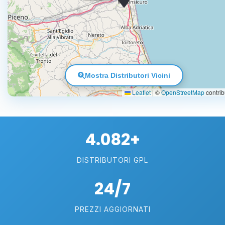
Mostra Distributori Vicini
Leaflet
|
©
OpenStreetMap
contrib
4.082+
DISTRIBUTORI GPL
24/7
PREZZI AGGIORNATI