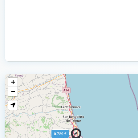
+
−
0.729 €