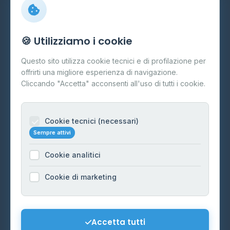
Info
🍪 Utilizziamo i cookie
Cos'è il GPL
Questo sito utilizza cookie tecnici e di profilazione per
FAQ
offrirti una migliore esperienza di navigazione.
Contatti
Cliccando "Accetta" acconsenti all'uso di tutti i cookie.
Per gestori
Informazioni legali
Cookie tecnici (necessari)
Sempre attivi
Privacy Policy
Cookie analitici
Cookie Policy
Preferenze Cookie
Cookie di marketing
Mappa del sito
Contattaci
Accetta tutti