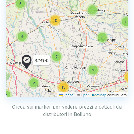
5
3
10
3
6
5
7
0.749 €
3
14
2
13
Leaflet
|
©
OpenStreetMap
contributors
4
17
Clicca sui marker per vedere prezzi e dettagli dei
distributori in Belluno